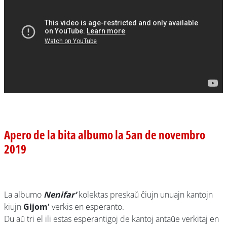
Apero de la bita albumo la 5an de novembro
2019
La albumo
Nenifar'
kolektas preskaŭ ĉiujn unuajn kantojn
kiujn
Gijom'
verkis en esperanto.
Du aŭ tri el ili estas esperantigoj de kantoj antaŭe verkitaj en