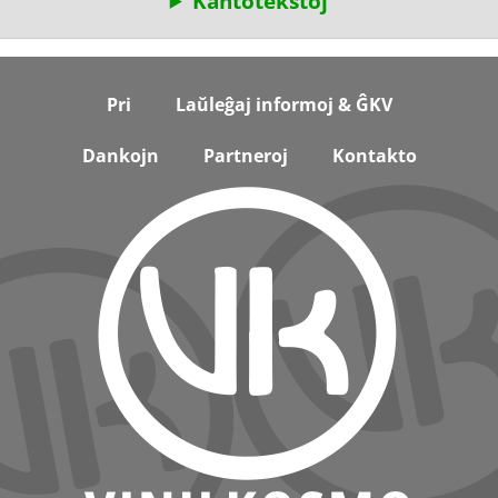
Kantotekstoj
Footer
Pri
Laŭleĝaj informoj & ĜKV
Dankojn
Partneroj
Kontakto