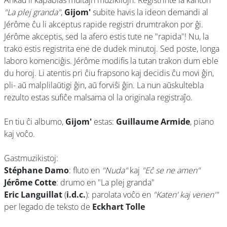
Ankaŭ li kapablas multajn muzikilojn. Registrinte la kanton
"La plej granda"
,
Gijom'
subite havis la ideon demandi al
Jérôme ĉu li akceptus rapide registri drumtrakon por ĝi.
Jérôme akceptis, sed la afero estis tute ne "rapida"! Nu, la
trako estis registrita ene de dudek minutoj. Sed poste, longa
laboro komenciĝis. Jérôme modifis la tutan trakon dum eble
du horoj. Li atentis pri ĉiu frapsono kaj decidis ĉu movi ĝin,
pli- aŭ malplilaŭtigi ĝin, aŭ forviŝi ĝin. La nun aŭskultebla
rezulto estas sufiĉe malsama ol la originala registraĵo.
En tiu ĉi albumo,
Gijom'
estas:
Guillaume Armide
, piano
kaj voĉo.
Gastmuzikistoj:
Stéphane Damo
: fluto en
"Nuda"
kaj
"Eĉ se ne amen"
Jérôme Cotte
: drumo en "La plej granda"
Eric Languillat
(
i.d.c.
): parolata voĉo en
"Katen' kaj venen'"
per legado de teksto de
Eckhart Tolle