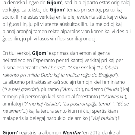
la denaska lingvo de
Gijom'
, sed la plejparto estas originalaj
verkaĵoj. La tekstoj de
Gijom'
temas pri sentoj, psiko, kaj
socio. Ili ne estas verkitaj en la plej evidenta stilo, kaj vi des
pli ĝuos ilin, ju pli vi atente aŭskultos ilin. La melodioj kaj
pianaj aranĝoj tamen rekte alparolos vian koron kaj vi des pli
ĝuos ilin, ju pli vi lasos vin flosi sur iliaj ondoj.
En tiuj verkoj,
Gijom'
esprimas sian emon al genra
neŭtraleco en Esperanto per tri kantoj verkitaj pri kaj per
riisma esperanto (
"Ri liberas"
,
"Amu rin"
kaj
"La fabela
rakonto pri milda Dudu kaj la malica reĝo de Braĝujo"
).
La albumo pritraktas ankaŭ sociajn temojn kiel feminismo
(
"La plej granda"
), pluramo
("Amu rin"
), nudemo (
"Nuda"
) kaj
temojn pli personajn kiel sopiro al forestanto (
"Mankas vi"
),
amrilatoj (
"Amo kaj Asfalto"
,
"La postrompiĝa temp' "
,
"Eĉ se
ne amen"
…) kaj la terura sento kiun ni ĉiuj spertis kiam
malaperis la belegaj harbukloj de amiko (
"Viaj bukloj"
) !!
Gijom'
registris la albumon
Nenifar'
en 2012 danke al