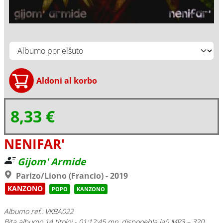
8,33 €
NENIFAR'
Gijom' Armide
Parizo/Liono (Francio) - 2019
KANZONO
POPO
KANZONO
Albumo ref.: VKBA022
Bita albumo 14 titoloj - 01:12:45 mn, disponebla laŭ MP3 – 320