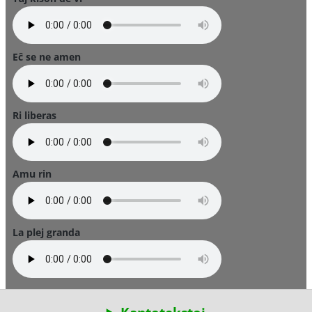
Eĉ se ne amen
Ri liberas
Amu rin
La plej granda