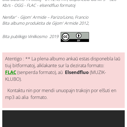
Kb/s - OGG - FLAC - elsendfluo formatoj
Nenifar'
- Gijom' Armide
– Parizo/Liono, Francio
Bita albumo produktita de Gijom' Armide 2012,
Bita publikigo Vinilkosmo 2019
Atentigo : ** La plena albumo ankaŭ estas disponebla laŭ
tiuj bitformatoj, alklakante sur la dezirata formato:
FLAC
(senperda formato), aŭ
Elsendfluo
(MUZIK-
KLUBO).
Kontaktu nin por mendi unuopajn trakojn por elŝuti en
mp3 aŭ alia formato.