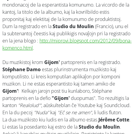
mondonacoj de la esperantista komunumo. La vicordo de la
kantoj, la titolo de la albumo, kaj la kovrilbildo estis
proponitaj kaj elektitaj de la komunumo de produktistoj.
Dum la registrado en la
Studio du Moulin
(Francio), unu el
la subtenantoj ĉeestis kaj publikigis novaĵojn pri la registrado
en la jena blogo :
http://miprovi.blogspot.com/2012/09/bona-
komenco.html
.
Du muzikistoj krom
Gijom'
partoprenis en la registrado.
Stéphane Damo
estas plurinstrumenta muzikisto kaj
komputilisto. Li kreis komputilan aplikaĵon por komponi
muzikon. Li ne estas esperantisto kaj tamen amiko de
Gijom'
! Kelkajn jarojn post tiu kunlaboro, Stéphane
partoprenis en la defio
"Gijom'
duopumas". Tio rezultigis la
kanton
"Realolud'"
, aŭskulteblan ĉe Youtube kaj Soundcloud.
En la du pecoj
"Nuda"
kaj
"Eĉ se ne amen"
, li ludis fluton.
La dua muzikisto kiu ludis en la albumo estas
Jérôme Cotte
.
Li estas la posedanto kaj estro de la
Studio du Moulin
.