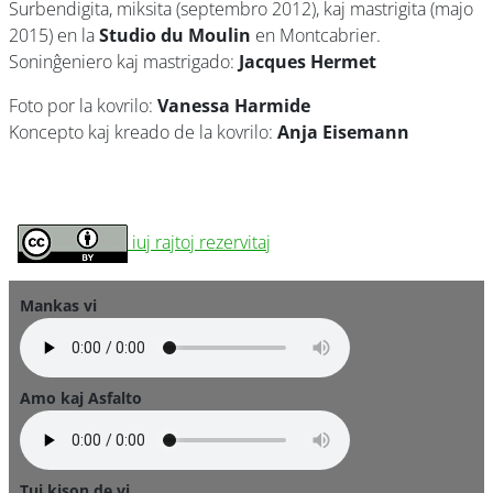
Surbendigita, miksita (septembro 2012), kaj mastrigita (majo
2015) en la
Studio du Moulin
en Montcabrier.
Soninĝeniero kaj mastrigado:
Jacques Hermet
Foto por la kovrilo:
Vanessa Harmide
Koncepto kaj kreado de la kovrilo:
Anja Eisemann
iuj rajtoj rezervitaj
Mankas vi
Amo kaj Asfalto
Tuj kison de vi