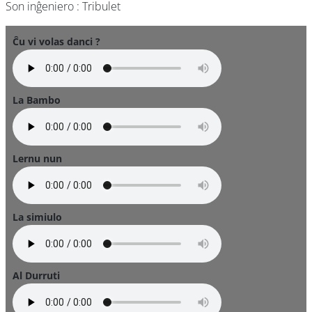
Son inĝeniero : Tribulet
Ĉu vi volas danci ?
La Bambo
Lernu nun
La simiulo
Al Durruti