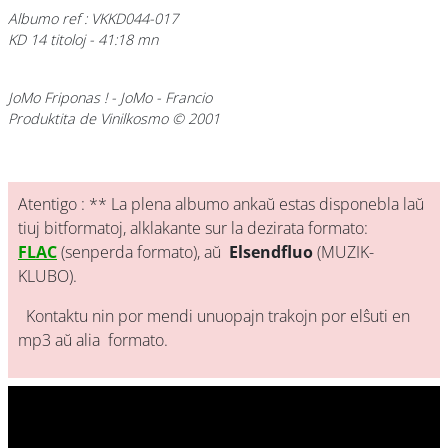
Albumo ref : VKKD044-017
KD 14 titoloj - 41:18 mn
JoMo Friponas !
- JoMo - Francio
Produktita de Vinilkosmo © 2001
Atentigo : ** La plena albumo ankaŭ estas disponebla laŭ
tiuj bitformatoj, alklakante sur la dezirata formato:
FLAC
(senperda formato), aŭ
Elsendfluo
(MUZIK-
KLUBO).
Kontaktu nin por mendi unuopajn trakojn por elŝuti en
mp3 aŭ alia formato.