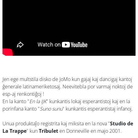
Jen ege multstila disko de JoMo kun gajaj kaj dancigaj kantoj
ĝenerale latinameriketosaj. Neevitebla por varmaj noktoj de
esp-aj renkontiĝoj !
En la kanto "
En la IJK
" kunkantis lokaj esperantistoj kaj en la
porinfana kanto "
Suno sunu
" kunkantis esperantistaj infanoj.
Unua produktaĵo registrita kaj miksita en la nova "
Studio de
La Trappe
" kun
Tribulet
en Donneville en majo 2001.