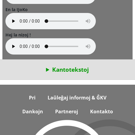
En la IJoKo
Hej la nizoj !
Kantotekstoj
Footer
Pri
Laŭleĝaj informoj & ĜKV
Dankojn
Partneroj
Kontakto