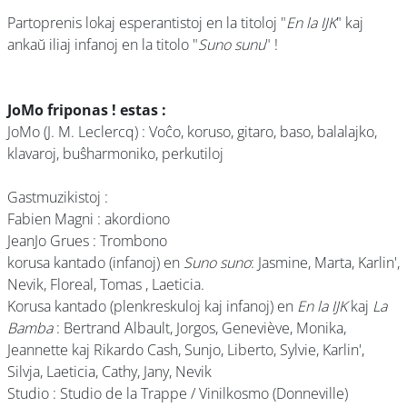
Partoprenis lokaj esperantistoj en la titoloj "
En la IJK
" kaj
ankaŭ iliaj infanoj en la titolo "
Suno sunu
" !
JoMo friponas ! estas :
JoMo (J. M. Leclercq) : Voĉo, koruso, gitaro, baso, balalajko,
klavaroj, buŝharmoniko, perkutiloj
Gastmuzikistoj :
Fabien Magni : akordiono
JeanJo Grues : Trombono
korusa kantado (infanoj) en
Suno suno
: Jasmine, Marta, Karlin',
Nevik, Floreal, Tomas , Laeticia.
Korusa kantado (plenkreskuloj kaj infanoj) en
En la IJK
kaj
La
Bamba
: Bertrand Albault, Jorgos, Geneviève, Monika,
Jeannette kaj Rikardo Cash, Sunjo, Liberto, Sylvie, Karlin',
Silvja, Laeticia, Cathy, Jany, Nevik
Studio : Studio de la Trappe / Vinilkosmo (Donneville)