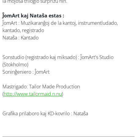
la mojosa trilogio surprizu nin.
ĴomArt kaj Nataŝa estas :
ĴomArt : Muzikaranĝoj de la kantoj, instrumentludado,
kantado, registrado
Nataŝa : Kantado
Sonstudio (registrado kaj miksado) : ĴomArt's Studio
(Stokholmo)
Soninĝeniero : ĴomArt
Mastrigado: Tailor Made Production
(
http://www.tailormaid.n.nu
)
Grafika prilaboro kaj KD-kovrilo : Nataŝa