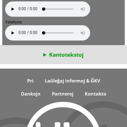
Telefono
Kantotekstoj
Footer
Pri
Laŭleĝaj informoj & ĜKV
Dankojn
Partneroj
Kontakto