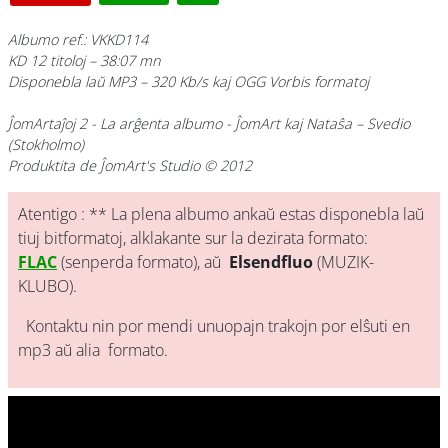
Albumo ref.: VKKD114
KD 12 titoloj – 38:07 mn
Disponebla laŭ MP3 – 320 Kb/s kaj OGG Vorbis formatoj
ĴomArtaĵoj 2 - La arĝenta albumo
- ĴomArt kaj Nataŝa – Svedio
(Stokholmo)
Produktita de ĴomArt's Studio © 2012
Atentigo : ** La plena albumo ankaŭ estas disponebla laŭ
tiuj bitformatoj, alklakante sur la dezirata formato:
FLAC
(senperda formato), aŭ
Elsendfluo
(MUZIK-
KLUBO).
Kontaktu nin por mendi unuopajn trakojn por elŝuti en
mp3 aŭ alia formato.