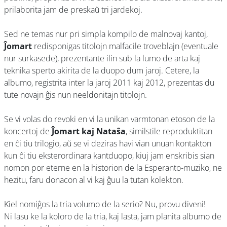
prilaborita jam de preskaŭ tri jardekoj.
Sed ne temas nur pri simpla kompilo de malnovaj kantoj,
Ĵomart
redisponigas titolojn malfacile troveblajn (eventuale
nur surkasede), prezentante ilin sub la lumo de arta kaj
teknika sperto akirita de la duopo dum jaroj. Cetere, la
albumo, registrita inter la jaroj 2011 kaj 2012, prezentas du
tute novajn ĝis nun neeldonitajn titolojn.
Se vi volas do revoki en vi la unikan varmtonan etoson de la
koncertoj de
Ĵomart kaj Nataŝa
, similstile reproduktitan
en ĉi tiu trilogio, aŭ se vi deziras havi vian unuan kontakton
kun ĉi tiu eksterordinara kantduopo, kiuj jam enskribis sian
nomon por eterne en la historion de la Esperanto-muziko, ne
hezitu, faru donacon al vi kaj ĝuu la tutan kolekton.
Kiel nomiĝos la tria volumo de la serio? Nu, provu diveni!
Ni lasu ke la koloro de la tria, kaj lasta, jam planita albumo de