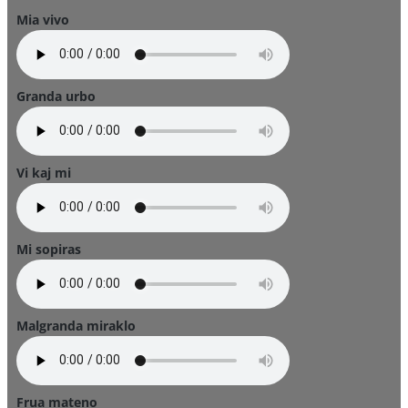
Mia vivo
Granda urbo
Vi kaj mi
Mi sopiras
Malgranda miraklo
Frua mateno