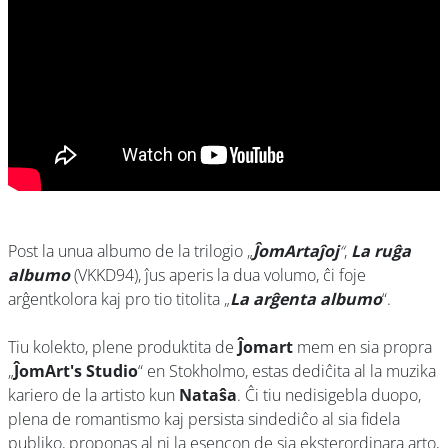
Post la unua albumo de la trilogio „
ĴomArtaĵoj
“
,
La ruĝa
albumo
(VKKD94), ĵus aperis la dua volumo, ĉi foje
arĝentkolora kaj pro tio titolita „
La arĝenta albumo
“.
Tiu kolekto, plene produktita de
Ĵomart
mem en sia propra
„
ĴomArt's Studio
“ en Stokholmo, estas dediĉita al la muzika
kariero de la artisto kun
Nataŝa
. Ĉi tiu nedisigebla duopo,
plena de romantismo kaj persista sindediĉo al sia fidela
publiko, proponas al ni la esencon de sia eksterordinara arto,