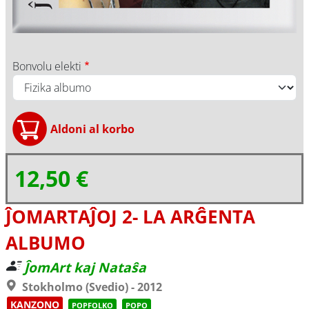
Bonvolu elekti
12,50 €
ĴOMARTAĴOJ 2- LA ARĜENTA
ALBUMO
ĴomArt kaj Nataŝa
Stokholmo (Svedio) - 2012
KANZONO
POPFOLKO
POPO