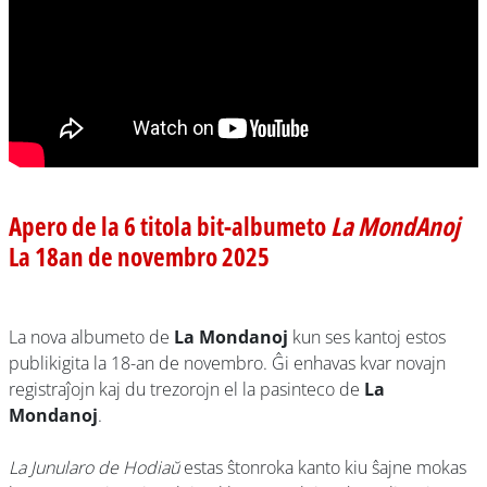
Apero de la 6 titola bit-albumeto
La MondAnoj
La 18an de novembro 2025
La nova albumeto de
La Mondanoj
kun ses kantoj estos
publikigita la 18-an de novembro. Ĝi enhavas kvar novajn
registraĵojn kaj du trezorojn el la pasinteco de
La
Mondanoj
.
La Junularo de Hodiaŭ
estas ŝtonroka kanto kiu ŝajne mokas