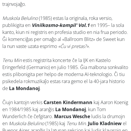
trajnvojaĝo.
Muskola Belulino
(1985) estas la originala, roka versio,
publikigita en
Vinilkosmo-kompil' Vol.1
en 1995– la sola
kanto, kiun ni registris en profesia studio en nia frua periodo.
Ĝi komenciĝas per omaĝo al «Ballroom Blitz» de Sweet kun
la nun vaste uzata esprimo
«Ĉu vi pretas?»
.
Tenu Min
estis registrita koncerte ĉe la IJK en Kastelo
Eringerfeld (Germanio) en julio 1985. Ĝia malbona sonkvalito
estis plibonigita per helpo de moderna AI-teknologio. Ĉi tiu
psikedela rokmuzikaĵo estas rara gemo el la 40-jara historio
de
La Mondanoj
.
Ĉiujn kantojn verkis
Carsten Kindermann
kaj Aaron Koenig
en 1984/1985 kaj aranĝis
La Mondanoj
, kun Tom
Wunderlich ĉe ĉefgitaro.
Marcus Wesche
ludis la drumojn
en
Muskola Belulino
(1985) kaj
Tenu Min
.
Julio Kladniew
el
Buenos Aires aranĝis la latunan sekcion kaj ludis klavarojn en