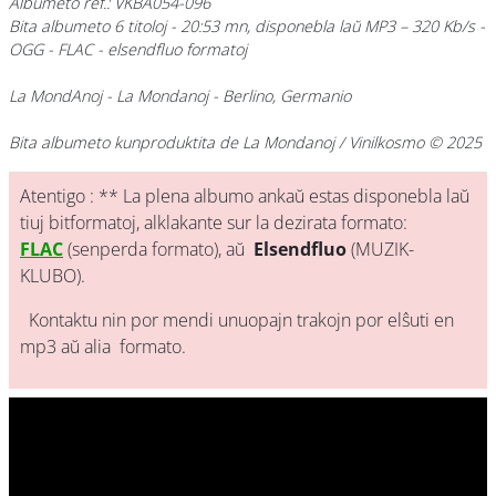
Albumeto ref.: VKBA054-096
Bita albumeto 6 titoloj - 20:53 mn, disponebla laŭ MP3 – 320 Kb/s -
OGG - FLAC - elsendfluo formatoj
La MondAnoj
- La Mondanoj - Berlino, Germanio
Bita albumeto kunproduktita de La Mondanoj / Vinilkosmo © 2025
Atentigo : ** La plena albumo ankaŭ estas disponebla laŭ
tiuj bitformatoj, alklakante sur la dezirata formato:
FLAC
(senperda formato), aŭ
Elsendfluo
(MUZIK-
KLUBO).
Kontaktu nin por mendi unuopajn trakojn por elŝuti en
mp3 aŭ alia formato.