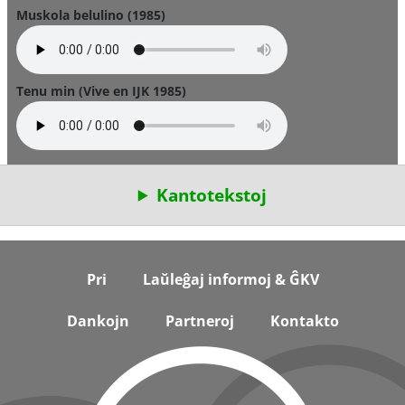
Muskola belulino (1985)
Tenu min (Vive en IJK 1985)
Kantotekstoj
Footer
Pri
Laŭleĝaj informoj & ĜKV
Dankojn
Partneroj
Kontakto