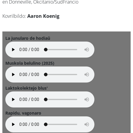
en Donneville, Okcitanio/SudFrancio
Kovrilbildo:
Aaron Koenig
La junularo de hodiaŭ
Muskola belulino (2025)
Laktokolektejo blus'
Rapidu, vagonaro