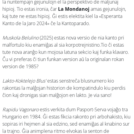
la nuntempajn gejunulojn el la perspektivo de maljunaj
hipioj. Tio estas ironia, ĉar
La Mondanoj
amas gejunulojn,
kaj tute ne estas hipioj. Ĝi estis elektita kiel la «Esperanta
Kanto de la Jaro 2024» ĉe la Kantoparado.
Muskola Belulino
(2025) estas nova versio de nia kanto pri
malfortulo kiu enamiĝas al sia korpotrejnistino.Tio ĉi estas
tute nova aranĝo kun mojosa latuna sekcio kaj funka klavaro.
Ĉu vi preferas ĉi tiun funkan version aŭ la originalan rokan
version de 1985?
Lakto-Koktelejo Blus'
estas senstreĉa blusnumero kio
rakontas la malĝojan historion de kompatindulo kiu perdis
ĉion kaj dronigas sian malĝojon en lakto. Je via sano!
Rapidu Vagonaro
estis verkita dum Pasport-Serva vojaĝo tra
Hungario en 1984. Ĝi estas fikcia rakonto pri arbohakisto, kiu
sopiras iri hejmen al sia edzino, sed enamiĝas al knabino sur
la trajno. Ĝia animplena ritmo elvokas la senton de