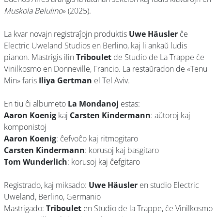
Muskola Belulino
» (2025).
La kvar novajn registraĵojn produktis
Uwe Häusler
ĉe
Electric Uweland Studios en Berlino, kaj li ankaŭ ludis
pianon. Mastrigis ilin
Triboulet
de Studio de La Trappe ĉe
Vinilkosmo en Donneville, Francio. La restaŭradon de «Tenu
Min» faris
Iliya Gertman
el Tel Aviv.
En tiu ĉi albumeto
La Mondanoj
estas:
Aaron Koenig
kaj
Carsten Kindermann
: aŭtoroj kaj
komponistoj
Aaron Koenig
: ĉefvoĉo kaj ritmogitaro
Carsten Kindermann
: korusoj kaj basgitaro
Tom Wunderlich
: korusoj kaj ĉefgitaro
Registrado, kaj miksado:
Uwe Häusler
en studio Electric
Uweland, Berlino, Germanio
Mastrigado:
Triboulet
en Studio de la Trappe, ĉe Vinilkosmo