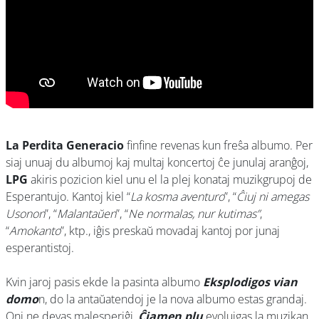
La Perdita Generacio
finfine revenas kun freŝa albumo. Per
siaj unuaj du albumoj kaj multaj koncertoj ĉe junulaj aranĝoj,
LPG
akiris pozicion kiel unu el la plej konataj muzikgrupoj de
Esperantujo. Kantoj kiel “
La kosma aventuro
”, “
Ĉiuj ni amegas
Usonon
”, “
Malantaŭen
”, “
Ne normalas, nur kutimas”
,
“
Amokanto
”, ktp., iĝis preskaŭ movadaj kantoj por junaj
esperantistoj.
Kvin jaroj pasis ekde la pasinta albumo
Eksplodigos vian
domo
n, do la antaŭatendoj je la nova albumo estas grandaj.
Oni ne devas malesperiĝi,
Ĉiamen plu
evoluigas la muzikan