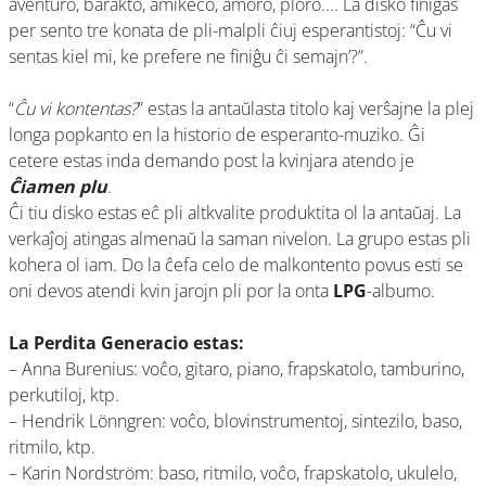
aventuro, barakto, amikeco, amoro, ploro.... La disko finiĝas
per sento tre konata de pli-malpli ĉiuj esperantistoj: “Ĉu vi
sentas kiel mi, ke prefere ne finiĝu ĉi semajn’?”.
“
Ĉu vi kontentas?
” estas la antaŭlasta titolo kaj verŝajne la plej
longa popkanto en la historio de esperanto-muziko. Ĝi
cetere estas inda demando post la kvinjara atendo je
Ĉiamen plu
.
Ĉi tiu disko estas eĉ pli altkvalite produktita ol la antaŭaj. La
verkaĵoj atingas almenaŭ la saman nivelon. La grupo estas pli
kohera ol iam. Do la ĉefa celo de malkontento povus esti se
oni devos atendi kvin jarojn pli por la onta
LPG
-albumo.
La Perdita Generacio estas:
– Anna Burenius: voĉo, gitaro, piano, frapskatolo, tamburino,
perkutiloj, ktp.
– Hendrik Lönngren: voĉo, blovinstrumentoj, sintezilo, baso,
ritmilo, ktp.
– Karin Nordström: baso, ritmilo, voĉo, frapskatolo, ukulelo,