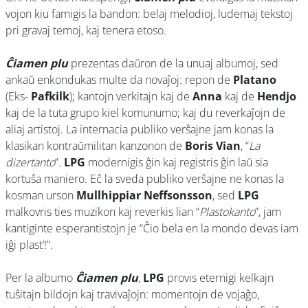
vojon kiu famigis la bandon: belaj melodioj, ludemaj tekstoj
pri gravaj temoj, kaj tenera etoso.
Ĉiamen plu
prezentas daŭron de la unuaj albumoj, sed
ankaŭ enkondukas multe da novaĵoj: repon de
Platano
(Eks-
Pafkilk
); kantojn verkitajn kaj de
Anna
kaj de
Hendjo
kaj de la tuta grupo kiel komunumo; kaj du reverkaĵojn de
aliaj artistoj. La internacia publiko verŝajne jam konas la
klasikan kontraŭmilitan kanzonon de
Boris Vian
, “
La
dizertanto
”.
LPG
modernigis ĝin kaj registris ĝin laŭ sia
kortuŝa maniero. Eĉ la sveda publiko verŝajne ne konas la
kosman urson
Mullhippiar Neffsonsson
, sed
LPG
malkovris ties muzikon kaj reverkis lian “
Plastokanto
”, jam
kantiginte esperantistojn je “Ĉio bela en la mondo devas iam
iĝi plast’!”.
Per la albumo
Ĉiamen plu
,
LPG
provis eternigi kelkajn
tuŝitajn bildojn kaj travivaĵojn: momentojn de vojaĝo,