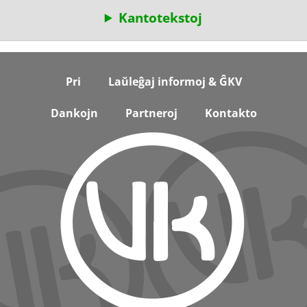
Kantotekstoj
Footer
Pri
Laŭleĝaj informoj & ĜKV
Dankojn
Partneroj
Kontakto