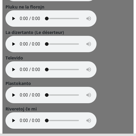
Pluku ne la florojn
La dizertanto (Le déserteur)
Televido
Plastokanto
Riveretoj ĉe mi