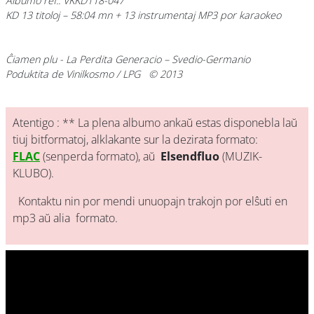
Albumo ref.: VKKD118-047
KD 13 titoloj – 58:04 mn + 13 instrumentaj MP3 por karaokeo
Ĉiamen plu
- La Perdita Generacio – Svedio-Germanio
Poduktita de Vinilkosmo / LPG © 2013
Atentigo : ** La plena albumo ankaŭ estas disponebla laŭ
tiuj bitformatoj, alklakante sur la dezirata formato:
FLAC
(senperda formato), aŭ
Elsendfluo
(MUZIK-
KLUBO).
Kontaktu nin por mendi unuopajn trakojn por elŝuti en
mp3 aŭ alia formato.