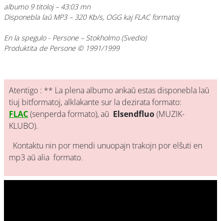
albumo 9 titoloj – 43:03 mn
Disponebla laŭ MP3 – 320 Kb/s, OGG kaj FLAC formatoj
En la spegulo
- Persone
– Stokholmo (Svedio)
Produktita de Persone © 1991/1999
Atentigo : ** La plena albumo ankaŭ estas disponebla laŭ
tiuj bitformatoj, alklakante sur la dezirata formato:
FLAC
(senperda formato), aŭ
Elsendfluo
(MUZIK-
KLUBO).
Kontaktu nin por mendi unuopajn trakojn por elŝuti en
mp3 aŭ alia formato.