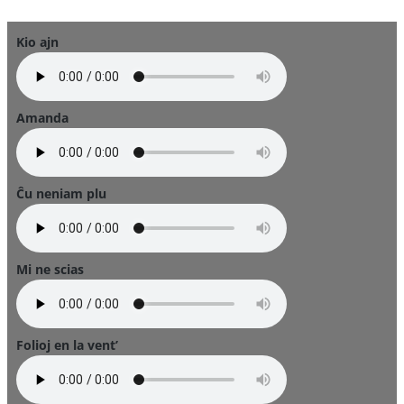
Kio ajn
Amanda
Ĉu neniam plu
Mi ne scias
Folioj en la vent’