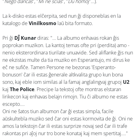
"
Neĝo dancas
", "
Mi ne scias
", "
Du homoj
"...).
La k-disko estas elĉerpita, sed nun ĝi disponeblas en la
katalogo de
Vinilkosmo
laŭ bita formato.
Pri ĝi
DĴ Kunar
diras: "... La albumo enhavas rokan ĝis
poprokan muzikon. La kantoj temas ofte pri (perdita) amo -
nenio eksterordinara tiurilate unuavide. Sed aliflanke ĝis nun
ne ekzistas multe da tia muziko en Esperantujo, mi dirus ke
eĉ ne sufiĉe. Tamen Persone ne bezonas 'Esperanto-
bonuson' ĉar ili estas ĝenerale altkvalita grupo kun bona
sono, kaj eble iom similas al la famaj anglalingvaj grupoj
U2
kaj
The Police
. Precipe la tekstoj ofte montras elstaran
lirikecon kaj enhavas belajn rimojn. Tiu ĉi albumo ne estas
escepto....
Oni ne ŝatos tiun albumon ĉar ĝi estas simpla, facile
aŭskultebla muziko sed ĉar oni estas kormovita de ĝi. Oni ne
amos la tekstojn ĉar ili estas surprize novaj sed ĉar ili trafe
rakontas pri aĵoj nur tro bone konataj kaj mem spertitaj...."