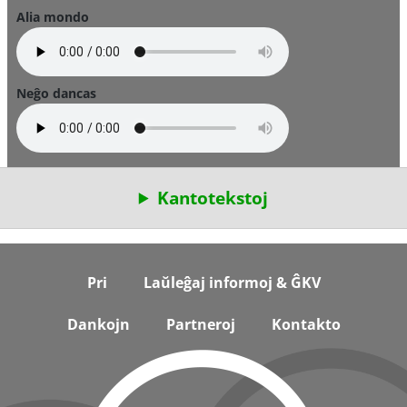
Alia mondo
Neĝo dancas
Kantotekstoj
Footer
Pri
Laŭleĝaj informoj & ĜKV
Dankojn
Partneroj
Kontakto