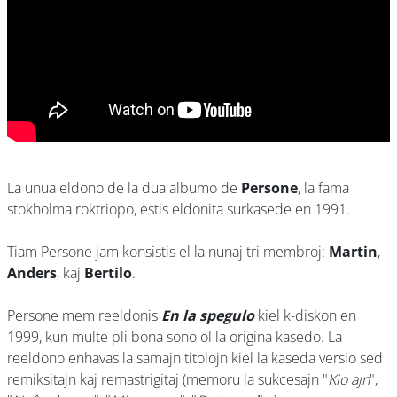
La unua eldono de la dua albumo de
Persone
, la fama
stokholma roktriopo, estis eldonita surkasede en 1991.
Tiam Persone jam konsistis el la nunaj tri membroj:
Martin
,
Anders
, kaj
Bertilo
.
Persone mem reeldonis
En la spegulo
kiel k-diskon en
1999, kun multe pli bona sono ol la origina kasedo. La
reeldono enhavas la samajn titolojn kiel la kaseda versio sed
remiksitajn kaj remastrigitaj (memoru la sukcesajn "
Kio ajn
",