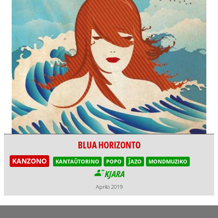
BLUA HORIZONTO
KANZONO
KANTAŬTORINO
POPO
ĴAZO
MONDMUZIKO
KJARA
Aprilo 2019