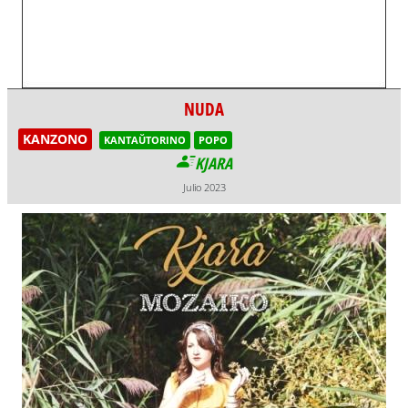
NUDA
KANZONO
KANTAŬTORINO
POPO
KJARA
Julio 2023