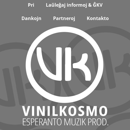
Footer
Pri
Laŭleĝaj informoj & ĜKV
Dankojn
Partneroj
Kontakto