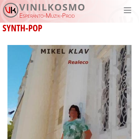
Pasar al contenido principal
VINILKOSMO
Esperanto-Muzik-Prod
SYNTH-POP