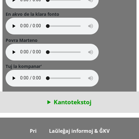
En akvo de la klara fonto
Povra Marteno
Tuj la kompanar'
Kantotekstoj
Footer
Pri
Laŭleĝaj informoj & ĜKV