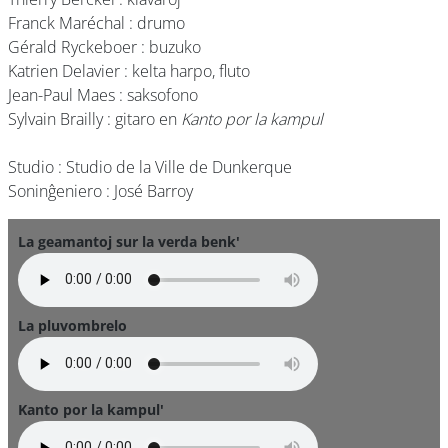
Franck Maréchal : drumo
Gérald Ryckeboer : buzuko
Katrien Delavier : kelta harpo, fluto
Jean-Paul Maes : saksofono
Sylvain Brailly : gitaro en
Kanto por la kampul
Studio : Studio de la Ville de Dunkerque
Soninĝeniero : José Barroy
La geamantoj sur la verda benk'
La pluvombrelo
Kanto por la kampul'