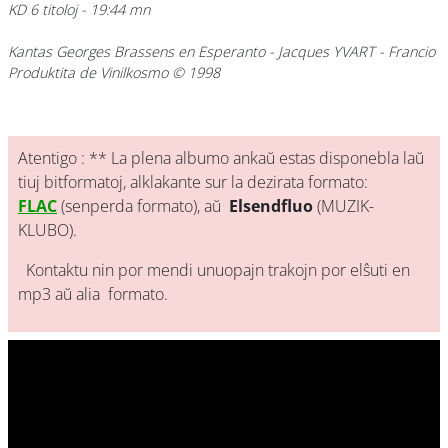
KD 6 titoloj - 19:44 mn
Kantas Georges Brassens en Esperanto
- Jacques YVART - Francio
Produktita de Vinilkosmo © 1998
Atentigo : ** La plena albumo ankaŭ estas disponebla laŭ
tiuj bitformatoj, alklakante sur la dezirata formato:
FLAC
(senperda formato), aŭ
Elsendfluo
(MUZIK-
KLUBO).
Kontaktu nin por mendi unuopajn trakojn por elŝuti en
mp3 aŭ alia formato.