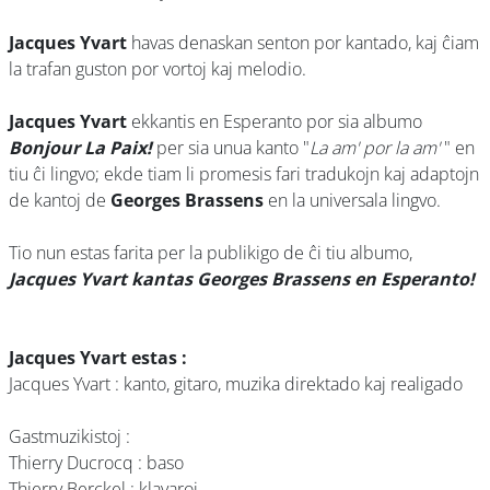
Jacques Yvart
havas denaskan senton por kantado, kaj ĉiam
la trafan guston por vortoj kaj melodio.
Jacques Yvart
ekkantis en Esperanto por sia albumo
Bonjour La Paix!
per sia unua kanto "
La am' por la am'
" en
tiu ĉi lingvo; ekde tiam li promesis fari tradukojn kaj adaptojn
de kantoj de
Georges Brassens
en la universala lingvo.
Tio nun estas farita per la publikigo de ĉi tiu albumo,
Jacques Yvart kantas Georges Brassens en Esperanto!
Jacques Yvart estas :
Jacques Yvart : kanto, gitaro, muzika direktado kaj realigado
Gastmuzikistoj :
Thierry Ducrocq : baso
Thierry Berckel : klavaroj