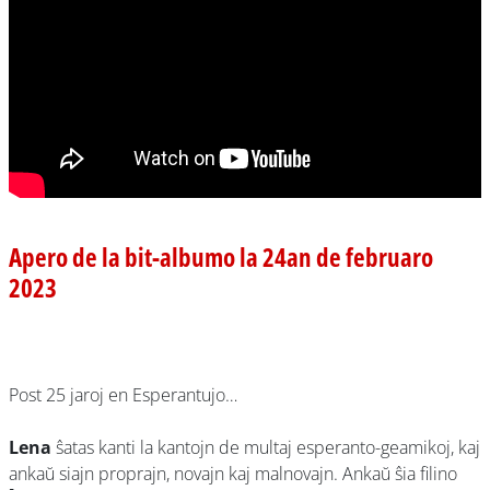
Apero de la bit-albumo la 24an de februaro
2023
Post 25 jaroj en Esperantujo…
Lena
ŝatas kanti la kantojn de multaj esperanto-geamikoj, kaj
ankaŭ siajn proprajn, novajn kaj malnovajn. Ankaŭ ŝia filino