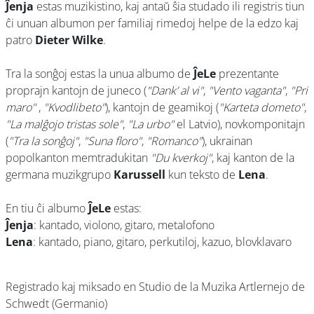
Ĵenja
estas muzikistino, kaj antaŭ ŝia studado ili registris tiun
ĉi unuan albumon per familiaj rimedoj helpe de la edzo kaj
patro
Dieter Wilke
.
Tra la sonĝoj estas la unua albumo de
ĴeLe
prezentante
proprajn kantojn de juneco (
"Dank’ al vi"
,
"Vento vaganta"
,
"Pri
maro"
,
"Kvodlibeto"
), kantojn de geamikoj (
"Karteta dometo"
,
"La malĝojo tristas sole"
,
"La urbo"
el Latvio), novkomponitajn
(
"Tra la sonĝoj"
,
"Suna floro"
,
"Romanco"
), ukrainan
popolkanton memtradukitan
"Du kverkoj"
, kaj kanton de la
germana muzikgrupo
Karussell
kun teksto de
Lena
.
En tiu ĉi albumo
ĴeLe
estas:
Ĵenja
: kantado, violono, gitaro, metalofono
Lena
: kantado, piano, gitaro, perkutiloj, kazuo, blovklavaro
Registrado kaj miksado en Studio de la Muzika Artlernejo de
Schwedt (Germanio)