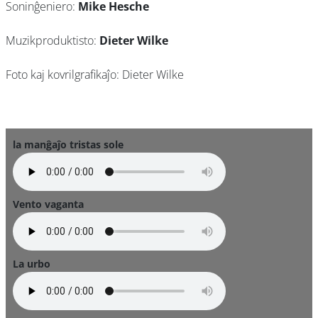
Soninĝeniero:
Mike Hesche
Muzikproduktisto:
Dieter Wilke
Foto kaj kovrilgrafikaĵo: Dieter Wilke
la manĝaĵo tristas sole
Vento vaganta
La urbo