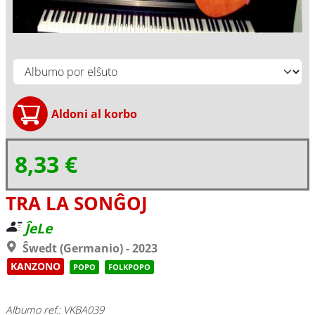
8,33 €
TRA LA SONĜOJ
ĴeLe
Ŝwedt (Germanio) - 2023
KANZONO
POPO
FOLKPOPO
Albumo ref.: VKBA039