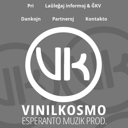
Footer
Pri
Laŭleĝaj informoj & ĜKV
Dankojn
Partneroj
Kontakto