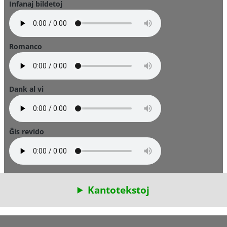
Infanaj bildetoj
Romanco
Dank al vi
Ĝis revido
Kantotekstoj