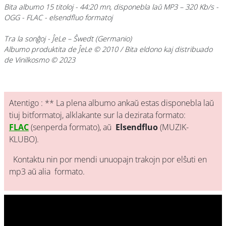
Bita albumo 15 titoloj - 44:20 mn, disponebla laŭ MP3 – 320 Kb/s -
OGG - FLAC - elsendfluo formatoj
Tra la sonĝoj
- ĴeLe
– Ŝwedt (Germanio)
Albumo produktita de ĴeLe © 2010 / Bita eldono kaj distribuado
de Vinilkosmo © 2023
Atentigo : ** La plena albumo ankaŭ estas disponebla laŭ
tiuj bitformatoj, alklakante sur la dezirata formato:
FLAC
(senperda formato), aŭ
Elsendfluo
(MUZIK-
KLUBO).
Kontaktu nin por mendi unuopajn trakojn por elŝuti en
mp3 aŭ alia formato.