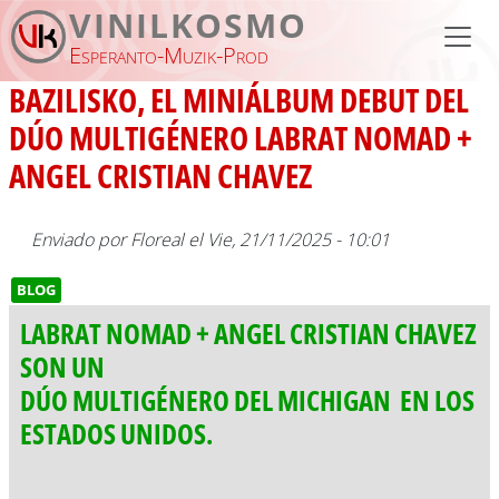
Pasar al contenido principal
VINILKOSMO
Esperanto-Muzik-Prod
BAZILISKO, EL MINIÁLBUM DEBUT DEL
DÚO MULTIGÉNERO LABRAT NOMAD +
ANGEL CRISTIAN CHAVEZ
Enviado por
Floreal
el
Vie, 21/11/2025 - 10:01
BLOG
LABRAT NOMAD + ANGEL CRISTIAN CHAVEZ
SON UN
DÚO MULTIGÉNERO DEL MICHIGAN EN LOS
ESTADOS UNIDOS.