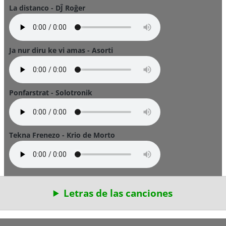
La distanco - DĴ Roĝer
Ja nur diru ke vi amas - Asorti
Ponfarstrat - Solotronik
Tekna Frenezo - Krio de Morto
Letras de las canciones