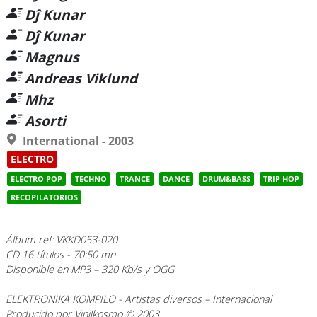
Dĵ Kunar
Dĵ Kunar
Magnus
Andreas Viklund
Mhz
Asorti
International - 2003
ELECTRO
ELECTRO POP
TECHNO
TRANCE
DANCE
DRUM&BASS
TRIP HOP
RECOPILATORIOS
Álbum ref: VKKD053-020
CD 16 títulos - 70:50 mn
Disponible en MP3 – 320 Kb/s y OGG
ELEKTRONIKA KOMPILO
- Artistas diversos – Internacional
Producido por Vinilkosmo © 2003