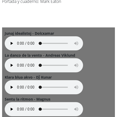
Portada y cuaderno: Mark Eaton
Junaj idealistoj - Dolcxamar
La danco de la vento - Andreas Viklund
Klara blua akvo - DĴ Kunar
Sentu la ritmon - Magnus