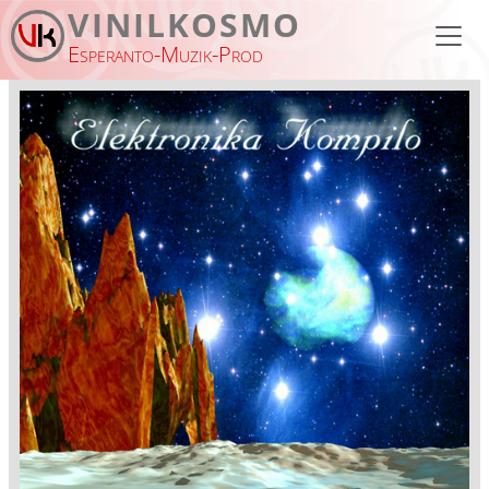
Pasar al contenido principal
VINILKOSMO
Esperanto-Muzik-Prod