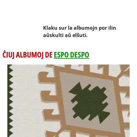
Klaku sur la albumojn por ilin
aŭskulti aŭ elŝuti.
ĈIUJ ALBUMOJ DE
ESPO DESPO