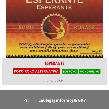
ESPERANTE
POPO ROKO ALTERNATIVA
POPROKO
MONDMUZIKO
Januaro 2009
Footer
Pri
Laŭleĝaj informoj & ĜKV