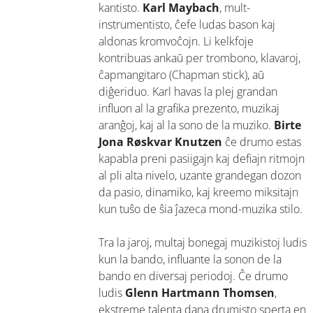
kantisto.
Karl Maybach
, mult-
instrumentisto, ĉefe ludas bason kaj
aldonas kromvoĉojn. Li kelkfoje
kontribuas ankaŭ per trombono, klavaroj,
ĉapmangitaro (Chapman stick), aŭ
diĝeriduo. Karl havas la plej grandan
influon al la grafika prezento, muzikaj
aranĝoj, kaj al la sono de la muziko.
Birte
Jona Røskvar Knutzen
ĉe drumo estas
kapabla preni pasiigajn kaj defiajn ritmojn
al pli alta nivelo, uzante grandegan dozon
da pasio, dinamiko, kaj kreemo miksitajn
kun tuŝo de ŝia ĵazeca mond-muzika stilo.
Tra la jaroj, multaj bonegaj muzikistoj ludis
kun la bando, influante la sonon de la
bando en diversaj periodoj. Ĉe drumo
ludis
Glenn Hartmann Thomsen
,
ekstreme talenta dana drumisto sperta en