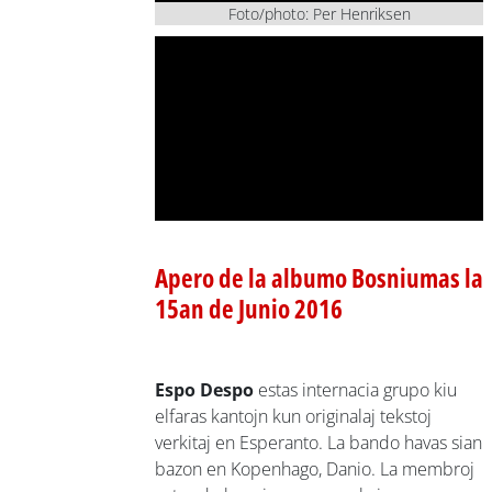
Foto/photo: Per Henriksen
Apero de la albumo Bosniumas la
15an de Junio 2016
Espo Despo
estas internacia grupo kiu
elfaras kantojn kun originalaj tekstoj
verkitaj en Esperanto. La bando havas sian
bazon en Kopenhago, Danio. La membroj