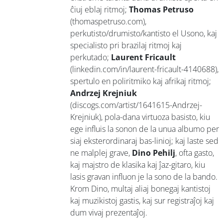
ĉiuj eblaj ritmoj;
Thomas Petruso
(thomaspetruso.com),
perkutisto/drumisto/kantisto el Usono, kaj
specialisto pri brazilaj ritmoj kaj
perkutado;
Laurent Fricault
(linkedin.com/in/laurent-fricault-4140688),
spertulo en poliritmiko kaj afrikaj ritmoj;
Andrzej Krejniuk
(discogs.com/artist/1641615-Andrzej-
Krejniuk), pola-dana virtuoza basisto, kiu
ege influis la sonon de la unua albumo per
siaj eksterordinaraj bas-linioj; kaj laste sed
ne malplej grave,
Dino Pehilj
, ofta gasto,
kaj majstro de klasika kaj ĵaz-gitaro, kiu
lasis gravan influon je la sono de la bando.
Krom Dino, multaj aliaj bonegaj kantistoj
kaj muzikistoj gastis, kaj sur registraĵoj kaj
dum vivaj prezentaĵoj.