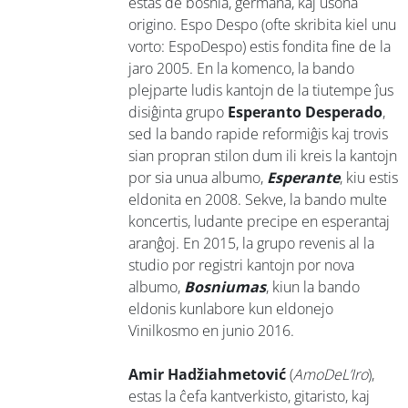
estas de bosnia, germana, kaj usona
origino. Espo Despo (ofte skribita kiel unu
vorto: EspoDespo) estis fondita fine de la
jaro 2005. En la komenco, la bando
plejparte ludis kantojn de la tiutempe ĵus
disiĝinta grupo
Esperanto Desperado
,
sed la bando rapide reformiĝis kaj trovis
sian propran stilon dum ili kreis la kantojn
por sia unua albumo,
Esperante
, kiu estis
eldonita en 2008. Sekve, la bando multe
koncertis, ludante precipe en esperantaj
aranĝoj. En 2015, la grupo revenis al la
studio por registri kantojn por nova
albumo,
Bosniumas
, kiun la bando
eldonis kunlabore kun eldonejo
Vinilkosmo en junio 2016.
Amir Hadžiahmetović
(
AmoDeL’Iro
),
estas la ĉefa kantverkisto, gitaristo, kaj