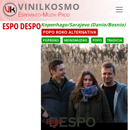
Skip to main content
VINILKOSMO
Esperanto-Muzik-Prod
ESPO DESPO
Kopenhago/Sarajevo (Danio/Bosnio)
POPO ROKO ALTERNATIVA
POPROKO
MONDMUZIKO
POPO
TRADICIA