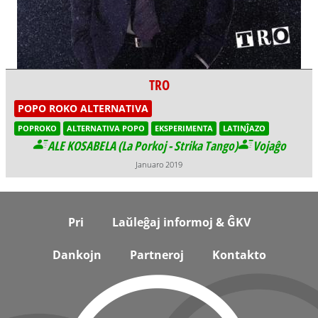
TRO
POPO ROKO ALTERNATIVA
POPROKO
ALTERNATIVA POPO
EKSPERIMENTA
LATINĴAZO
ALE KOSABELA (La Porkoj - Strika Tango)
Vojaĝo
Januaro 2019
Footer
Pri
Laŭleĝaj informoj & ĜKV
Dankojn
Partneroj
Kontakto