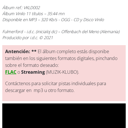
Álbum ref.: VKLD002
Álbum Vinilo 11 títulos – 35:44 mn
Disponible en MP3 – 320 Kb/s - OGG - CD y Disco Vinilo
Fulmerford
- i.d.c. (inicialoj dc) – Offenbach del Meno (Alemania)
Producido por i.d.c. © 2021
Antención: **
El álbum completo estás disponibe
también en los siguientes formatos digitales, pinchando
sobre el formato deseado:
FLAC
o
Streaming
(MUZIK-KLUBO).
Contáctenos para solicitar pistas individuales para
descargar en mp3 u otro formato.