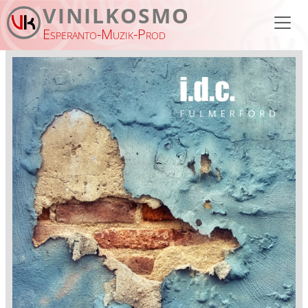
Pasar al contenido principal
VINILKOSMO
Esperanto-Muzik-Prod