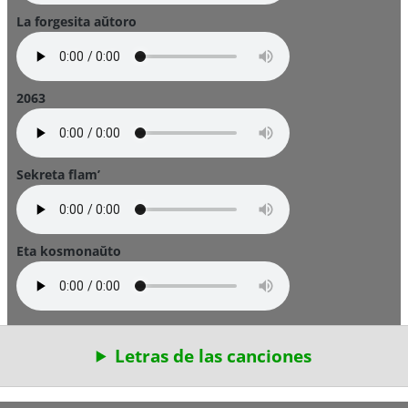
La forgesita aŭtoro
2063
Sekreta flam’
Eta kosmonaŭto
Letras de las canciones