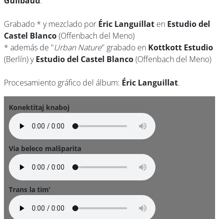
Guilbaud
.
Grabado * y mezclado por
Éric Languillat
en
Estudio del
Castel Blanco
(Offenbach del Meno)
* además de "
Urban Nature
" grabado en
Kottkott Estudio
(Berlín) y
Estudio del Castel Blanco
(Offenbach del Meno)
Procesamiento gráfico del álbum:
Éric Languillat
.
Konektitaj knaboj
Via beleco malŝparita
Trans la tim’