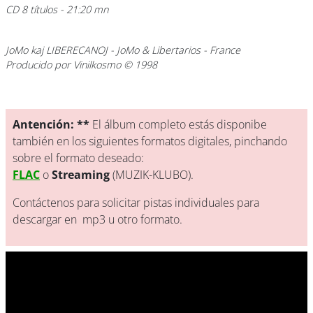
CD 8 títulos - 21:20 mn
JoMo kaj LIBERECANOJ - JoMo & Libertarios - France
Producido por Vinilkosmo © 1998
Antención: **
El álbum completo estás disponibe
también en los siguientes formatos digitales, pinchando
sobre el formato deseado:
FLAC
o
Streaming
(MUZIK-KLUBO).
Contáctenos para solicitar pistas individuales para
descargar en mp3 u otro formato.