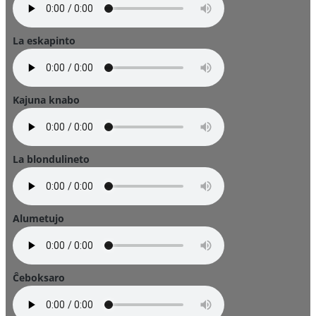
La eskapinto
Kajuna knabo
La blondulineto
Alumetujo
Ĉeboksaro