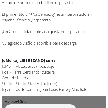
Album de puro rok-and-roll en esperanto.
El primer título "
Al la barikado
j" está interpretado en
español, francés y esperanto.
¡Un CD decididamente anarquista en esperanto!
CD agotado y sólo disponible para descarga.
JoMo kaj LIBERECANOJ son :
JoMo (J. M. Leclercq) : voz, bajo
Poej (Pierre Bertrand) : guitarra
Gérard : batería
Studio : Studio Stansy (Toulouse)
Ingenieros de sonido : Jean Louis Parre y Max Bale
Maĥnovŝĉino