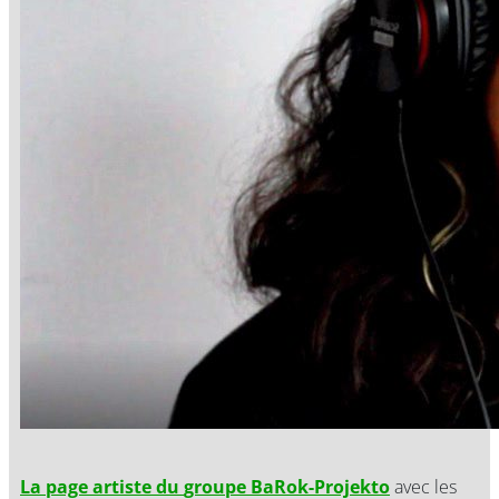
La page artiste du
groupe
BaRok-Projekto
avec les