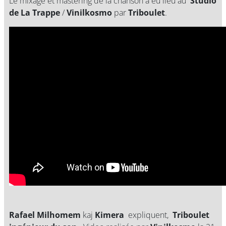
Le mixage et mastering de la chanson à eu lieu au
Studio
de La Trappe
/
Vinilkosmo
par
Triboulet
.
Rafael Milhomem
kaj
Kimera
expliquent,
Triboulet