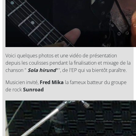
Voici quelques photos et une vidéo de présentation
depuis les coulisses pendant la finalisation et mixage de la
chanson "
Sola hirund'
", de l'EP qui va bientôt paraître.
Musicien invité,
Fred Mika
la fameux batteur du groupe
de rock
Sunroad