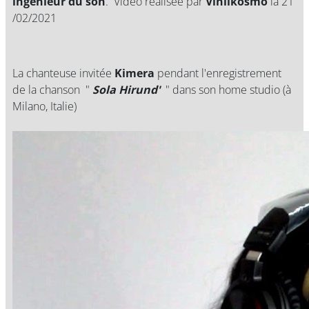
ingénieur du son
. Video realisée par
Vinilkosmo
la 21
/02/2021
La chanteuse invitée
Kimera
pendant l'enregistrement
de la chanson "
Sola Hirund'
" dans son home studio (à
Milano, Italie)