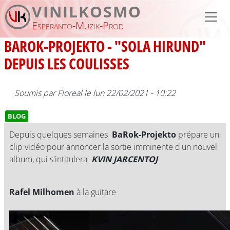
Aller au contenu principal
VINILKOSMO
Esperanto-Muzik-Prod
BAROK-PROJEKTO - "SOLA HIRUND"
DEPUIS LES COULISSES
Soumis par
Floreal
le
lun 22/02/2021 - 10:22
BLOG
Depuis quelques semaines
BaRok-Projekto
prépare un
clip vidéo pour annoncer la sortie imminente d'un nouvel
album, qui s'intitulera
KVIN JARCENTOJ
Rafel Milhomen
à la guitare