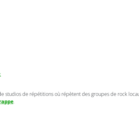
k
e studios de répétitions où répètent des groupes de rock locaux
Trappe
.