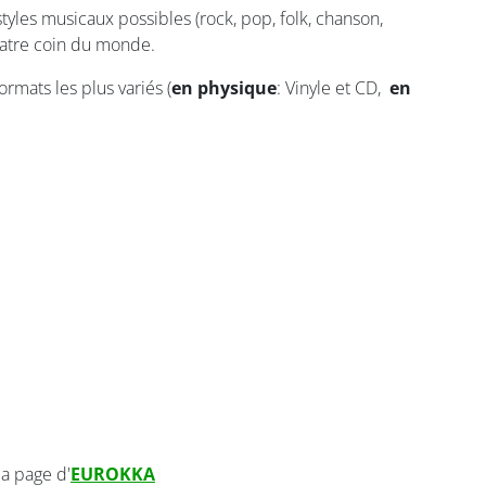
tyles musicaux possibles (rock, pop, folk, chanson,
 quatre coin du monde.
rmats les plus variés (
en physique
: Vinyle et CD,
en
la page d'
EUROKKA