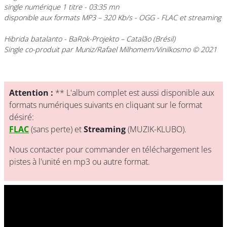
single numérique 1 titre - 03:35 mn
disponible aux formats MP3 – 320 Kb/s - OGG - FLAC et streaming
Hibrida batalanto
- BaRok-Projekto
– Catalão (Brésil)
Single co-produit par Muniz/Rafael Milhomem/Vinilkosmo © 2021
Attention :
** L'album complet est aussi disponible aux
formats numériques suivants en cliquant sur le format
désiré:
FLAC
(sans perte) et
Streaming
(MUZIK-KLUBO).
Nous contacter pour commander en téléchargement les
pistes à l'unité en mp3 ou autre format.