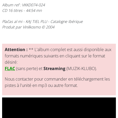
Album ref : VKKD074-024
CD 16 titres - 44:54 mn
Plaĉas al mi
- KAJ TIEL PLU - Catalogne Ibérique
Produit par Vinilkosmo © 2004
Attention :
** L'album complet est aussi disponible aux
formats numériques suivants en cliquant sur le format
désiré:
FLAC
(sans perte) et
Streaming
(MUZIK-KLUBO).
Nous contacter pour commander en téléchargement les
pistes à l'unité en mp3 ou autre format.