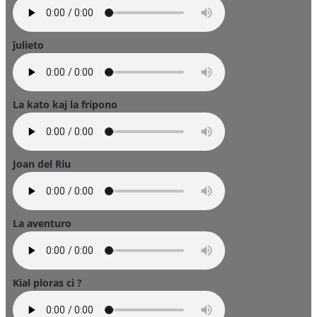
ĵulieto
La kato kaj la fripono
Joan del Riu
La aventuro
Kial ploras ci ?