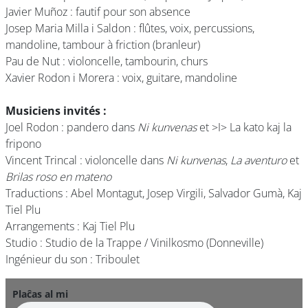
Javier Muñoz : fautif pour son absence
Josep Maria Milla i Saldon : flûtes, voix, percussions,
mandoline, tambour à friction (branleur)
Pau de Nut : violoncelle, tambourin, churs
Xavier Rodon i Morera : voix, guitare, mandoline
Musiciens invités :
Joel Rodon : pandero dans
Ni kunvenas
et >I> La kato kaj la
fripono
Vincent Trincal : violoncelle dans
Ni kunvenas
,
La aventuro
et
Brilas roso en mateno
Traductions : Abel Montagut, Josep Virgili, Salvador Gumà, Kaj
Tiel Plu
Arrangements : Kaj Tiel Plu
Studio : Studio de la Trappe / Vinilkosmo (Donneville)
Ingénieur du son : Triboulet
Plaĉas al mi