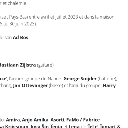
r et chalemie.
ise , Pays-Bas) entre avril et juillet 2023 et dans la maison
 au 30 juin 2023).
 du son
Ad Bos
Bastiaan Zijlstra
(guitare)
ace’
, l’ancien groupe de Nanne:
George Snijder
(batterie),
 chant),
Jan Ottevanger
(basse) et l’ami du groupe:
Harry
to:
Amira
,
Anjo Amika
,
Asorti
,
FaMo / Fabrice
a Krijgsman
,
Inga Ŝin
,
Ĵenja
et
Lena
de
‘ĴeLe’
,
Ĵomart &