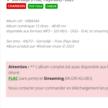
CHANSON
POP FOLK
CHŒUR
Album ref. : VKBA044
Album numérique 15 titres - 48:49 mn
disponible aux formats MP3 – 320 Kb/s - OGG - FLAC et streamin
Sen timo
- KAJTO – Gorredijk – Frise (Pays-Bas)
Album produit par Windrose music © 2023
Attention :
** L'album complet est aussi disponible aux 
désiré:
FLAC
(sans perte) et
Streaming
(MUZIK-KLUBO).
Nous contacter pour commander en téléchargement les pis