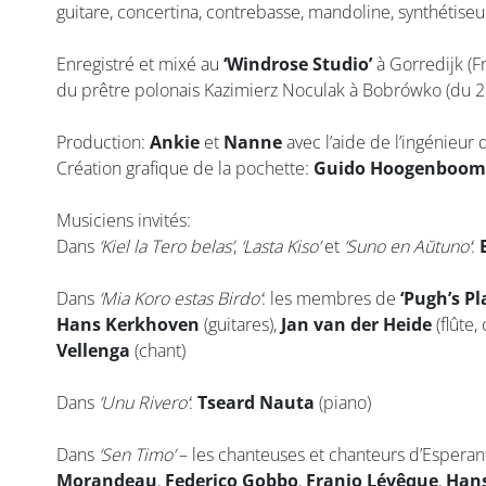
guitare, concertina, contrebasse, mandoline, synthétiseu
Enregistré et mixé au
‘Windrose Studio’
à Gorredijk (Fr
du prêtre polonais Kazimierz Noculak à Bobrówko (du 26
Production:
Ankie
et
Nanne
avec l’aide de l’ingénieur
Création grafique de la pochette:
Guido Hoogenboom
Musiciens invités:
Dans
‘Kiel la Tero belas’
,
‘Lasta Kiso’
et
‘Suno en Aŭtuno’
:
Dans
‘Mia Koro estas Birdo’
: les membres de
‘Pugh’s Pl
Hans Kerkhoven
(guitares),
Jan van der Heide
(flûte,
Vellenga
(chant)
Dans
‘Unu Rivero’
:
Tseard Nauta
(piano)
Dans
‘Sen Timo’
– les chanteuses et chanteurs d’Esperan
Morandeau
,
Federico Gobbo
,
Franjo Lévêque
,
Hans