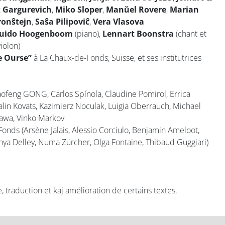
z Gargurevich
,
Miko Sloper
,
Manŭel Rovere
,
Marian
ronŝtejn
,
Saŝa Pilipoviĉ
,
Vera Vlasova
uido Hoogenboom
(piano),
Lennart Boonstra
(chant et
violon)
e Ourse”
à La Chaux-de-Fonds, Suisse, et ses institutrices
aofeng GONG, Carlos Spínola, Claudine Pomirol, Errica
in Kovats, Kazimierz Noculak, Luigia Oberrauch, Michael
kawa, Vinko Markov
Fonds (Arsène Jalais, Alessio Corciulo, Benjamin Ameloot,
 Enya Delley, Numa Zürcher, Olga Fontaine, Thibaud Guggiari)
 traduction et kaj amélioration de certains textes.