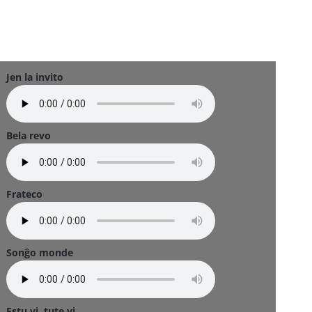
Jen la invito
Bela revo
Frateco
Sonĝo monde
Estu vi, tute vi