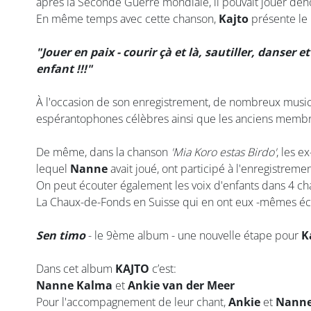
après la Seconde Guerre mondiale, il pouvait jouer deho
En même temps avec cette chanson,
Kajto
présente le
"Jouer en paix - courir çà et là, sautiller, danser 
enfant !!!"
À l'occasion de son enregistrement, de nombreux musici
espérantophones célèbres ainsi que les anciens memb
De même, dans la chanson
'Mia Koro estas Birdo'
, les 
lequel
Nanne
avait joué, ont participé à l'enregistremen
On peut écouter également les voix d'enfants dans 4 chan
La Chaux-de-Fonds en Suisse qui en ont eux -mêmes écri
Sen timo
- le 9ème album - une nouvelle étape pour
K
Dans cet album
KAJTO
c’est:
Nanne Kalma
et
Ankie van der Meer
Pour l'accompagnement de leur chant,
Ankie
et
Nann