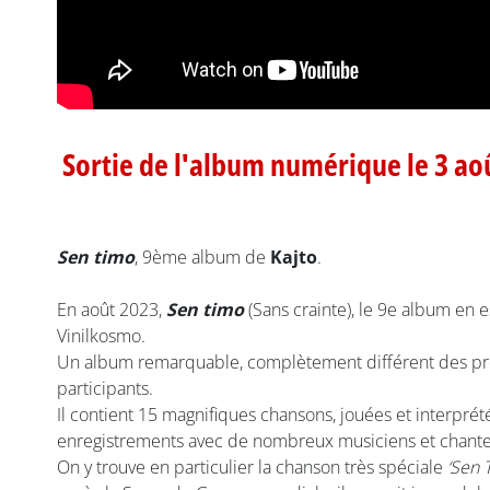
Sortie de l'album numérique le 3 ao
Sen timo
, 9ème album de
Kajto
.
En août 2023,
Sen timo
(Sans crainte), le 9e album en
Vinilkosmo.
Un album remarquable, complètement différent des préc
participants.
Il contient 15 magnifiques chansons, jouées et interpré
enregistrements avec de nombreux musiciens et chanteur
On y trouve en particulier la chanson très spéciale
‘Sen 