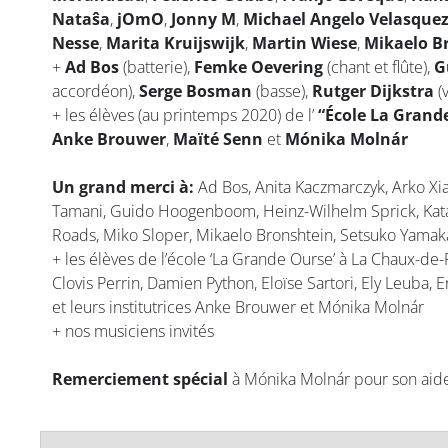
Nataŝa
,
jOmO
,
Jonny M
,
Michael Angelo Velasque
Nesse
,
Marita Kruijswijk
,
Martin Wiese
,
Mikaelo B
+
Ad Bos
(batterie),
Femke Oevering
(chant et flûte),
G
accordéon),
Serge Bosman
(basse),
Rutger Dijkstra
(
+ les élèves (au printemps 2020) de l’
“École La Grand
Anke Brouwer
,
Maïté Senn
et
Mónika Molnár
Un grand merci à:
Ad Bos, Anita Kaczmarczyk, Arko Xi
Tamani, Guido Hoogenboom, Heinz-Wilhelm Sprick, Katal
Roads, Miko Sloper, Mikaelo Bronshtein, Setsuko Yama
+ les élèves de l’école ‘La Grande Ourse’ à La Chaux-de-
Clovis Perrin, Damien Python, Eloïse Sartori, Ely Leuba,
et leurs institutrices Anke Brouwer et Mónika Molnár
+ nos musiciens invités
Remerciement spécial
à Mónika Molnár pour son aide,