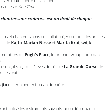
rs en toute liberté et sans peur.
 manifeste
‘Sen Timo’
:
et chanter sans crainte... est un droit de chaque
ens et chanteurs amis ont collaboré, y compris des artistes
res de
Kajto
,
Marian Nesse
et
Marita Kruijswijk
.
ex-membres de
Pugh's Place
, le premier groupe pop dans
t.
sons, il s'agit des élèves de l'école
La Grande Ourse
de
t les textes.
ajto
et certainement pas la dernière.
e
ont utilisé les instruments suivants: accordéon, banjo,