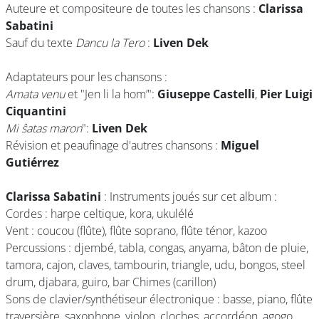
Auteure et compositeure de toutes les chansons :
Clarissa
Sabatini
Sauf du texte
Dancu la Tero
:
Liven Dek
Adaptateurs pour les chansons :
Amata venu
et "Jen li la hom’":
Giuseppe Castelli
,
Pier Luigi
Ciquantini
Mi ŝatas maron
":
Liven Dek
Révision et peaufinage d'autres chansons :
Miguel
Gutiérrez
Clarissa Sabatini
: Instruments joués sur cet album :
Cordes : harpe celtique, kora, ukulélé
Vent : coucou (flûte), flûte soprano, flûte ténor, kazoo
Percussions : djembé, tabla, congas, anyama, bâton de pluie,
tamora, cajon, claves, tambourin, triangle, udu, bongos, steel
drum, djabara, guiro, bar Chimes (carillon)
Sons de clavier/synthétiseur électronique : basse, piano, flûte
traversière, saxophone, violon, cloches, accordéon, agogo