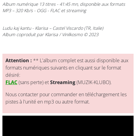
Album numérique 13 titres - 41:45 mn, disponible aux formats
MP3 – 320 Kb/s - OGG - FLAC et streaming
Ludu kaj kantu
- Klarisa – Castel Viscardo (TR, Italie)
Album coproduit par Klarisa / Vinilkosmo © 2023
Attention :
** L'album complet est aussi disponible aux
formats numériques suivants en cliquant sur le format
désiré:
FLAC
(sans perte) et
Streaming
(MUZIK-KLUBO).
Nous contacter pour commander en téléchargement les
pistes à l'unité en mp3 ou autre format.