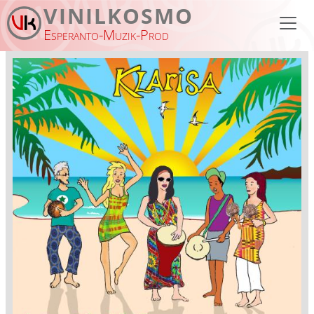
Aller au contenu principal
VINILKOSMO
Esperanto-Muzik-Prod