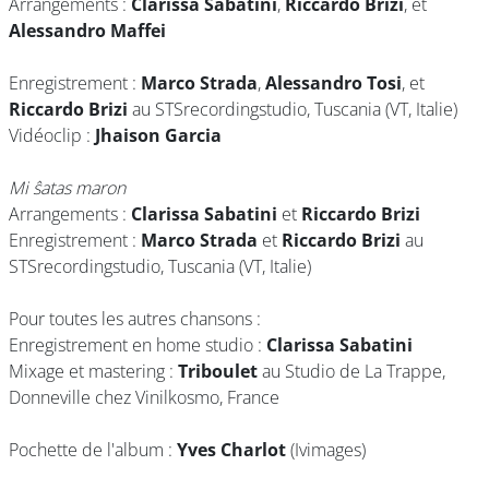
Arrangements :
Clarissa Sabatini
,
Riccardo Brizi
, et
Alessandro Maffei
Enregistrement :
Marco Strada
,
Alessandro Tosi
, et
Riccardo Brizi
au STSrecordingstudio, Tuscania (VT, Italie)
Vidéoclip :
Jhaison Garcia
Mi ŝatas maron
Arrangements :
Clarissa Sabatini
et
Riccardo Brizi
Enregistrement :
Marco Strada
et
Riccardo Brizi
au
STSrecordingstudio, Tuscania (VT, Italie)
Pour toutes les autres chansons :
Enregistrement en home studio :
Clarissa Sabatini
Mixage et mastering :
Triboulet
au Studio de La Trappe,
Donneville chez Vinilkosmo, France
Pochette de l'album :
Yves Charlot
(Ivimages)