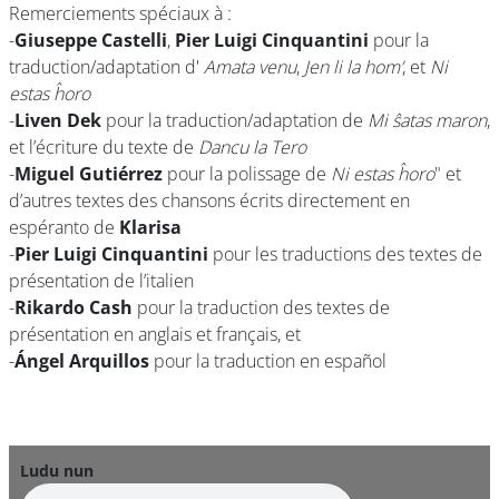
Remerciements spéciaux à :
-
Giuseppe Castelli
,
Pier Luigi Cinquantini
pour la
traduction/adaptation d'
Amata venu
,
Jen li la hom’
, et
Ni
estas ĥoro
-
Liven Dek
pour la traduction/adaptation de
Mi ŝatas maron
,
et l’écriture du texte de
Dancu la Tero
-
Miguel Gutiérrez
pour la polissage de
Ni estas ĥoro
" et
d’autres textes des chansons écrits directement en
espéranto de
Klarisa
-
Pier Luigi Cinquantini
pour les traductions des textes de
présentation de l’italien
-
Rikardo Cash
pour la traduction des textes de
présentation en anglais et français, et
-
Ángel Arquillos
pour la traduction en español
Ludu nun