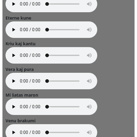
Eterne kune
Kriu kaj kantu
Vera kaj pura
Mi ŝatas maron
Venu brakumi