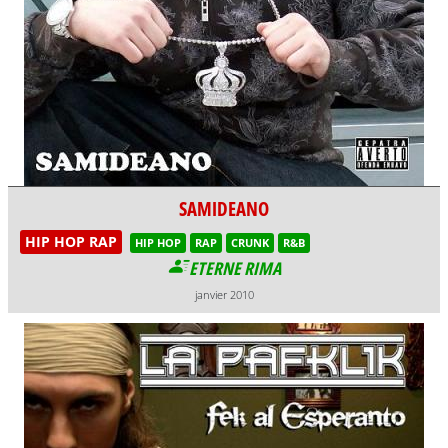
SAMIDEANO
HIP HOP RAP
HIP HOP
RAP
CRUNK
R&B
ETERNE RIMA
janvier 2010