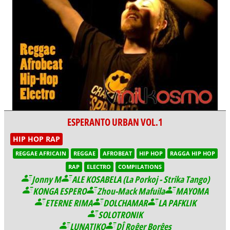
ESPERANTO URBAN VOL.1
HIP HOP RAP
REGGAE AFRICAIN
REGGAE
AFROBEAT
HIP HOP
RAGGA HIP HOP
RAP
ELECTRO
COMPILATIONS
Jonny M
ALE KOSABELA (La Porkoj - Strika Tango)
KONGA ESPERO
Zhou-Mack Mafuila
MAYOMA
ETERNE RIMA
DOLCHAMAR
LA PAFKLIK
SOLOTRONIK
LUNATIKO
DĴ Roĝer Borĝes