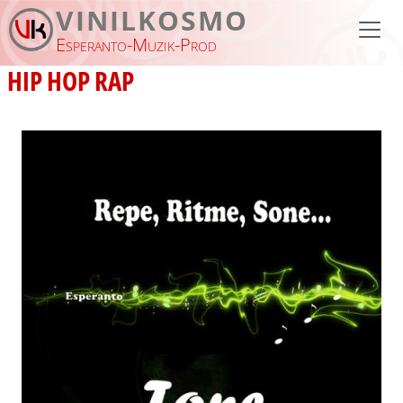
Aller au contenu principal
VINILKOSMO
Esperanto-Muzik-Prod
HIP HOP RAP