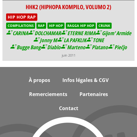
HHK2 (HIPHOPA KOMPILO, VOLUMO 2)
HIP HOP RAP
COMPILATIONS
RAP
HIP HOP
RAGGA HIP HOP
CRUNK
CARINA
DOLCHAMAR
ETERNE RIMA
Gijom' Armide
Jonny M
LA PAFKLIK
TONE
Bugge Bang
Diablo
Marteno
Platano
Pieĉjo
juin 2011
Footer
À propos
Infos légales & CGV
Remerciements
Partenaires
Contact