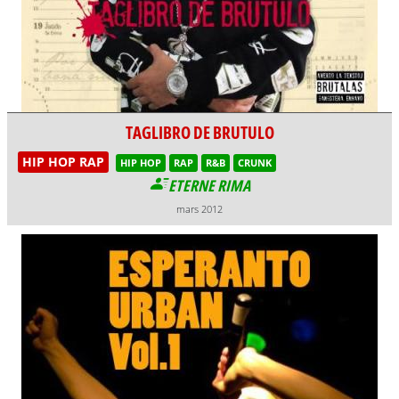
TAGLIBRO DE BRUTULO
HIP HOP RAP
HIP HOP
RAP
R&B
CRUNK
ETERNE RIMA
mars 2012