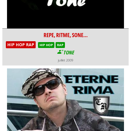
REPE, RITME, SONE...
HIP HOP RAP
HIP HOP
RAP
TONE
juillet 2009