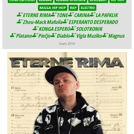
RAGGA HIP HOP
RAP
ELECTRO
ETERNE RIMA
TONE
CARINA
LA PAFKLIK
Zhou-Mack Mafuila
ESPERANTO DESPERADO
KONGA ESPERO
SOLOTRONIK
Platano
Pieĉjo
Diablo
Vigla Muziko
Magnus
mars 2014