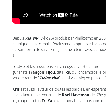
Depuis
Kia Viv'
(vkkd26) produit par Vinilkosmo en 200
et unique oeuvre, mais c'était sans compter sur l'achar
d'avoir perdu de sa voix magnifique atteint, avec ce no
!!
Le style et les musiciens ont changé, et c'est d'abord la 
guitariste
François Tijou
, dit
Fiks,
qui ont amorcé le pr
sonore rare de "
Tielas vivo
" (ainsi va la vie) en plus d
Kris
est aussi l'auteur de toutes les paroles, en espéra
une adaptation étonnante de
Roel Haveman
de '
The s
le groupe breton
Tri Yan
avec l'aimable autorisation d