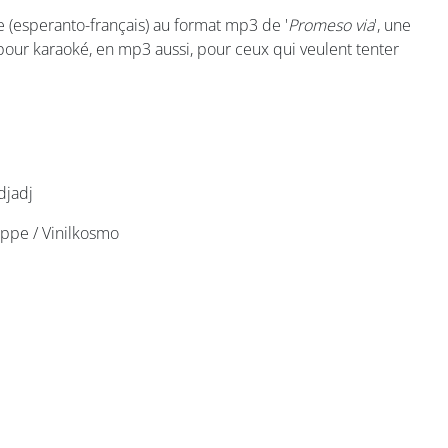
ue (esperanto-français) au format mp3 de '
Promeso via
', une
pour karaoké, en mp3 aussi, pour ceux qui veulent tenter
djadj
rappe / Vinilkosmo