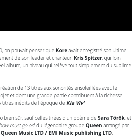
0, on pouvait penser que
Kore
avait enregistré son ultime
nement de son leader et chanteur,
Kris Spitzer
, qui loin
uvel album, un niveau qui relève tout simplement du sublime
création de 13 titres aux sonorités ensoleillées avec le
ojet et dont une grande partie contribuent à la richesse
e 6 titres inédits de l'époque de
Kia Viv'
.
nto bien sûr, sauf celles tirées d'un poème de
Sara Török
, et
how must go on
' du légendaire groupe
Queen
arrangé par
e
Queen Music LTD / EMI Music publishing LTD
.