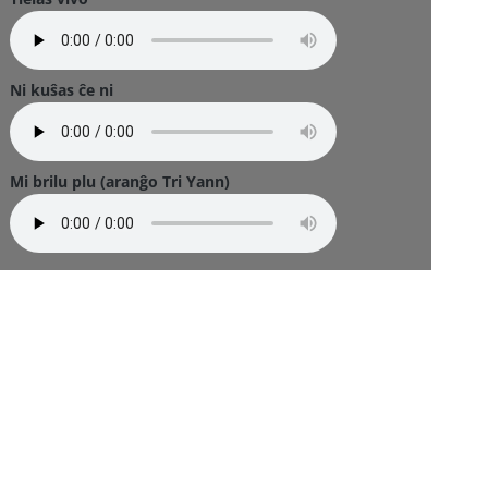
Ni kuŝas ĉe ni
Mi brilu plu (aranĝo Tri Yann)