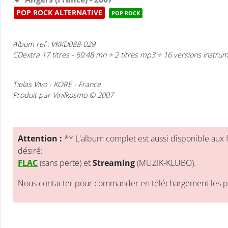
POP ROCK ALTERNATIVE
POP ROCK
Album ref : VKKD088-029
CDextra 17 titres - 60:48 mn + 2 titres mp3 + 16 versions instr
Tielas Vivo
- KORE - France
Produit par Vinilkosmo © 2007
Attention :
** L'album complet est aussi disponible aux 
désiré:
FLAC
(sans perte) et
Streaming
(MUZIK-KLUBO).
Nous contacter pour commander en téléchargement les pis