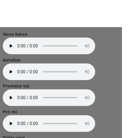
Nova ŝanco
Karulino
Promeso via
Pro mi
Tielas vivo