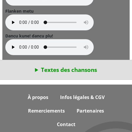
Flanken metu
Dancu kune! dancu plu!
Textes des chansons
Footer
À propos
Infos légales & CGV
Remerciements
Partenaires
Contact