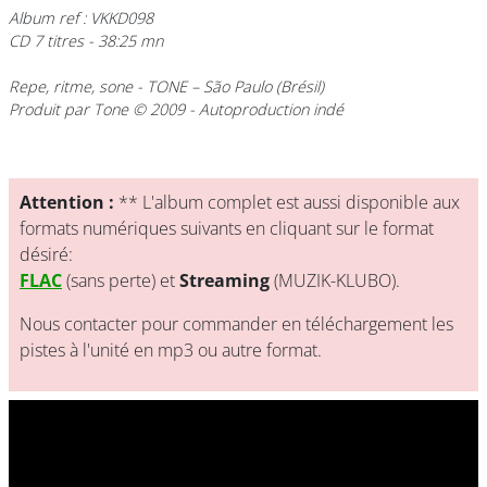
Album ref : VKKD098
CD 7 titres - 38:25 mn
Repe, ritme, sone
- TONE – São Paulo (Brésil)
Produit par Tone © 2009 - Autoproduction indé
Attention :
** L'album complet est aussi disponible aux
formats numériques suivants en cliquant sur le format
désiré:
FLAC
(sans perte) et
Streaming
(MUZIK-KLUBO).
Nous contacter pour commander en téléchargement les
pistes à l'unité en mp3 ou autre format.