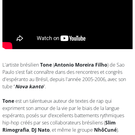
L'artiste brésilien
Tone
(
Antonio Moreira Filho
) de Sao
Paulo s'est fait connaître dans des rencontres et congrès
d'espéranto au Brésil, depuis l'année 2005-2006, avec son
tube “
Nova kanto
”.
Tone
est un talentueux auteur de textes de rap qui
expriment son amour de la vie par le biais de la langue
espéranto, posés sur d’excellents battements rythmiques
hip-hop créés par ses collaborateurs brésiliens (
Slim
Rimografia
,
DJ Nato
, et même le groupe
NhôCuné
).