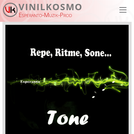
Aller au contenu principal
VINILKOSMO
Esperanto-Muzik-Prod