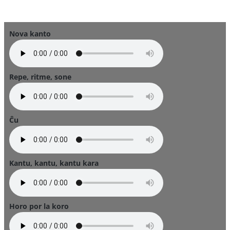
Nova kanto
Repe, ritme, sone
Ĉu
Kantu, kantu, kantu kara
Horo por la koro