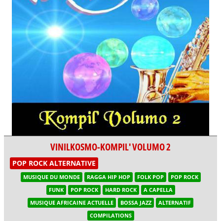
VINILKOSMO-KOMPIL' VOLUMO 2
POP ROCK ALTERNATIVE
MUSIQUE DU MONDE
RAGGA HIP HOP
FOLK POP
POP ROCK
FUNK
POP ROCK
HARD ROCK
A CAPELLA
MUSIQUE AFRICAINE ACTUELLE
BOSSA JAZZ
ALTERNATIF
COMPILATIONS