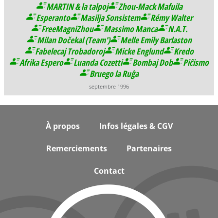
MARTIN & la talpoj
Zhou-Mack Mafuila
Esperanto
Masilja Sonsistem
Rémy Walter
FreeMagniZhou
Massimo Manca
N.A.T.
Milan Dočekal (Team')
Melle Emily Barlaston
Fabelecaj Trobadoroj
Micke Englund
Kredo
Afrika Espero
Luanda Cozetti
Bombaj Dob
Piĉismo
Bruego la Ruĝa
septembre 1996
Footer
À propos
Infos légales & CGV
Remerciements
Partenaires
Contact