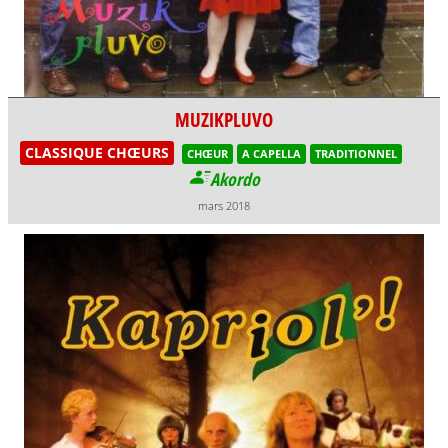
MUZIKPLUVO
CLASSIQUE CHŒURS
CHŒUR
A CAPELLA
TRADITIONNEL
Akordo
mars 2018