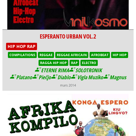
ESPERANTO URBAN VOL.2
HIP HOP RAP
COMPILATIONS
REGGAE
REGGAE AFRICAIN
AFROBEAT
HIP HOP
RAGGA HIP HOP
RAP
ELECTRO
ETERNE RIMA
SOLOTRONIK
Platano
Pieĉjo
Diablo
Vigla Muziko
Magnus
mars 2014