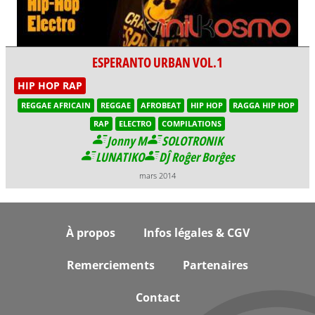
ESPERANTO URBAN VOL.1
HIP HOP RAP
REGGAE AFRICAIN
REGGAE
AFROBEAT
HIP HOP
RAGGA HIP HOP
RAP
ELECTRO
COMPILATIONS
Jonny M
SOLOTRONIK
LUNATIKO
DĴ Roĝer Borĝes
mars 2014
Footer
À propos
Infos légales & CGV
Remerciements
Partenaires
Contact