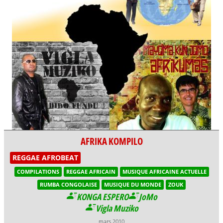
AFRIKA KOMPILO
REGGAE AFROBEAT
COMPILATIONS
REGGAE AFRICAIN
MUSIQUE AFRICAINE ACTUELLE
RUMBA CONGOLAISE
MUSIQUE DU MONDE
ZOUK
KONGA ESPERO
JoMo
Vigla Muziko
mars 2010