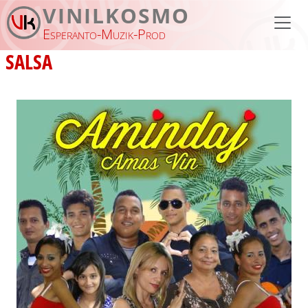
Aller au contenu principal
VINILKOSMO
Esperanto-Muzik-Prod
SALSA