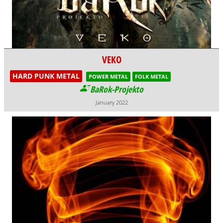
VEKO
HARD PUNK METAL
POWER METAL
FOLK METAL
BaRok-Projekto
January 2022