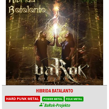
HIBRIDA BATALANTO
HARD PUNK METAL
POWER METAL
FOLK METAL
BaRok-Projekto