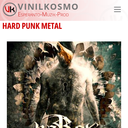
Skip to main content
VINILKOSMO
Esperanto-Muzik-Prod
HARD PUNK METAL