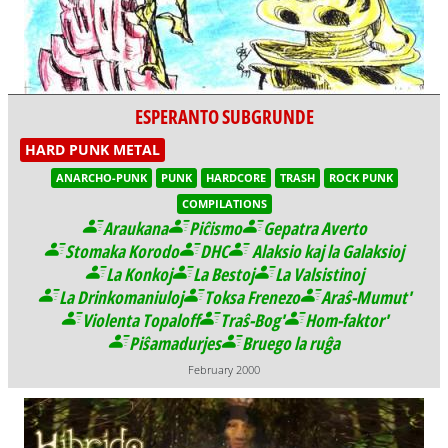
ESPERANTO SUBGRUNDE
HARD PUNK METAL
ANARCHO-PUNK
PUNK
HARDCORE
TRASH
ROCK PUNK
COMPILATIONS
Araukana
Piĉismo
Gepatra Averto
Stomaka Korodo
DHC
Alaksio kaj la Galaksioj
La Konkoj
La Bestoj
La Valsistinoj
La Drinkomaniuloj
Toksa Frenezo
Araŝ-Mumut'
Violenta Topaloff
Traŝ-Bog'
Hom-faktor'
Piŝamadurjes
Bruego la ruĝa
February 2000