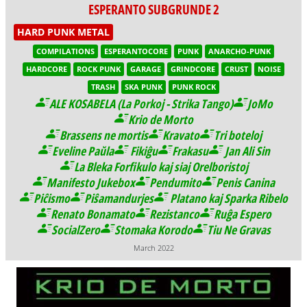
ESPERANTO SUBGRUNDE 2
HARD PUNK METAL
COMPILATIONS
ESPERANTOCORE
PUNK
ANARCHO-PUNK
HARDCORE
ROCK PUNK
GARAGE
GRINDCORE
CRUST
NOISE
TRASH
SKA PUNK
PUNK ROCK
ALE KOSABELA (La Porkoj - Strika Tango)
JoMo
Krio de Morto
Brassens ne mortis
Kravato
Tri boteloj
Eveline Paŭla
Fikiĝu
Frakasu
Jan Ali Sin
La Bleka Forfikulo kaj siaj Orelboristoj
Manifesto Jukebox
Pendumito
Penis Canina
Piĉismo
Piŝamandurjes
Platano kaj Sparka Ribelo
Renato Bonamato
Rezistanco
Ruĝa Espero
SocialZero
Stomaka Korodo
Tiu Ne Gravas
March 2022