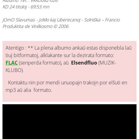
Albumo ref. : VKKD082-026
KD 24 titoloj - 69:53 mn
jOmO Slavumas - JoMo kaj Liberecanoj - Solniŝka – Francio
Produktita de Vinilkosmo © 2006
Atentigo : ** La plena albumo ankaŭ estas disponebla laŭ
tiuj bitformatoj, alklakante sur la dezirata formato:
FLAC
(senperda formato), aŭ
Elsendfluo
(MUZIK-
KLUBO).
Kontaktu nin por mendi unuopajn trakojn por elŝuti en
mp3 aŭ alia formato.