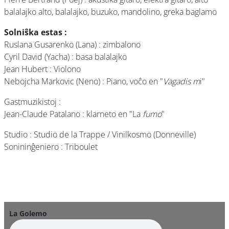
balalajko alto, balalajko, buzuko, mandolino, greka baglamo
Solniŝka estas :
Ruslana Gusarenko (Lana) : zimbalono
Cyril David (Yacha) : basa balalajko
Jean Hubert : Violono
Nebojcha Markovic (Neno) : Piano, voĉo en "
Vagadis m
i"
Gastmuzikistoj :
Jean-Claude Patalano : klarneto en "La
fumo
"
Studio : Studio de la Trappe / Vinilkosmo (Donneville)
Sonininĝeniero : Triboulet
La Golemo