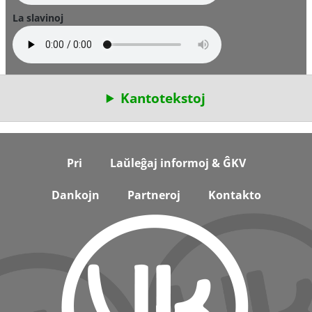
La slavinoj
Kantotekstoj
Footer
Pri
Laŭleĝaj informoj & ĜKV
Dankojn
Partneroj
Kontakto