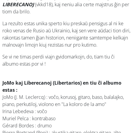
LIBERECANOJ
(vkkd18), kaj neniu alia certe majstrus ĝin per
tiom da brilo.
La rezulto estas unika sperto kiu preskaŭ pensigus al ni ke
roko venas de Rusio aŭ Ukrainio, kaj sen vere aŭdaci tion diri,
rakontas tamen ĝian historion, neniigante samtempe kelkajn
malnovajn limojn kiuj rezistas nur pro kutimo.
Se vi ne timas perdi viajn gvidomarkojn, do, tiam tiu ĉi
albumo estas por vi !
JoMo kaj Liberecanoj (Libertarios) en tiu ĉi albumo
estas :
JoMo (J. M. Leclercq) : voĉo, korusoj, gitaro, baso, balalajko,
piano, perkutiloj, violono en "La koloro de la amo"
Irina Lebedeva : voĉo
Muriel Pelca : kontrabaso
Gérard Bordes : drumo
Pierre Bertrand (Poej) : akustika gitaro, elektra gitaro, alto