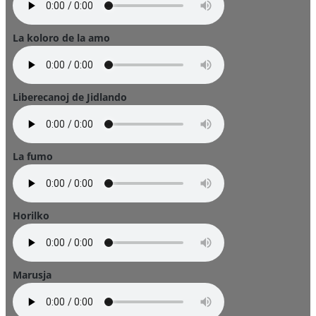
La koloro de la amo
Liberecanoj de Jidlando
La fumo
Horilko
Marusja