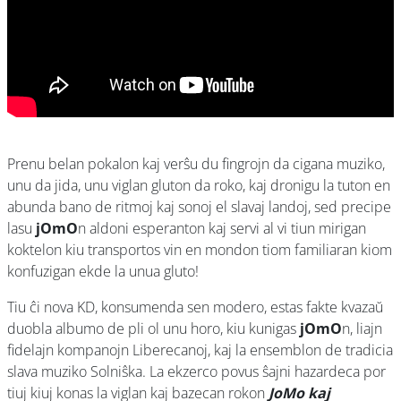
Prenu belan pokalon kaj verŝu du fingrojn da cigana muziko,
unu da jida, unu viglan gluton da roko, kaj dronigu la tuton en
abunda bano de ritmoj kaj sonoj el slavaj landoj, sed precipe
lasu
jOmO
n aldoni esperanton kaj servi al vi tiun mirigan
koktelon kiu transportos vin en mondon tiom familiaran kiom
konfuzigan ekde la unua gluto!
Tiu ĉi nova KD, konsumenda sen modero, estas fakte kvazaŭ
duobla albumo de pli ol unu horo, kiu kunigas
jOmO
n, liajn
fidelajn kompanojn Liberecanoj, kaj la ensemblon de tradicia
slava muziko Solniŝka. La ekzerco povus ŝajni hazardeca por
tiuj kiuj konas la viglan kaj bazecan rokon
JoMo kaj