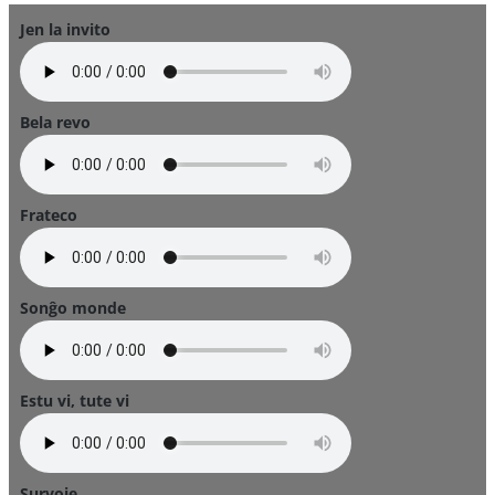
Jen la invito
Bela revo
Frateco
Sonĝo monde
Estu vi, tute vi
Survoje