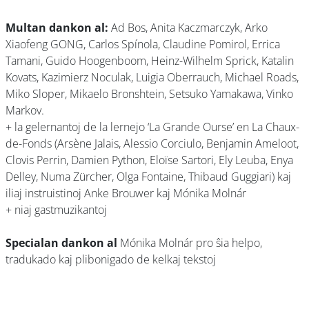
Multan dankon al:
Ad Bos, Anita Kaczmarczyk, Arko
Xiaofeng GONG, Carlos Spínola, Claudine Pomirol, Errica
Tamani, Guido Hoogenboom, Heinz-Wilhelm Sprick, Katalin
Kovats, Kazimierz Noculak, Luigia Oberrauch, Michael Roads,
Miko Sloper, Mikaelo Bronshtein, Setsuko Yamakawa, Vinko
Markov.
+ la gelernantoj de la lernejo ‘La Grande Ourse’ en La Chaux-
de-Fonds (Arsène Jalais, Alessio Corciulo, Benjamin Ameloot,
Clovis Perrin, Damien Python, Eloïse Sartori, Ely Leuba, Enya
Delley, Numa Zürcher, Olga Fontaine, Thibaud Guggiari) kaj
iliaj instruistinoj Anke Brouwer kaj Mónika Molnár
+ niaj gastmuzikantoj
Specialan dankon al
Mónika Molnár pro ŝia helpo,
tradukado kaj plibonigado de kelkaj tekstoj