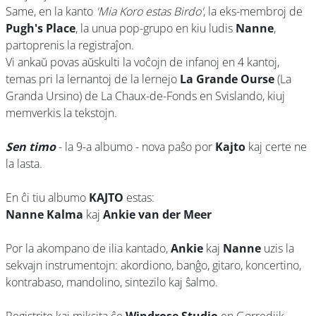
Same, en la kanto
'Mia Koro estas Birdo'
, la eks-membroj de
Pugh's Place
, la unua pop-grupo en kiu ludis
Nanne
,
partoprenis la registraĵon.
Vi ankaŭ povas aŭskulti la voĉojn de infanoj en 4 kantoj,
temas pri la lernantoj de la lernejo
La Grande Ourse
(La
Granda Ursino) de La Chaux-de-Fonds en Svislando, kiuj
memverkis la tekstojn.
Sen timo
- la 9-a albumo - nova paŝo por
Kajto
kaj certe ne
la lasta.
En ĉi tiu albumo
KAJTO
estas:
Nanne Kalma
kaj
Ankie van der Meer
Por la akompano de ilia kantado,
Ankie
kaj
Nanne
uzis la
sekvajn instrumentojn: akordiono, banĝo, gitaro, koncertino,
kontrabaso, mandolino, sintezilo kaj ŝalmo.