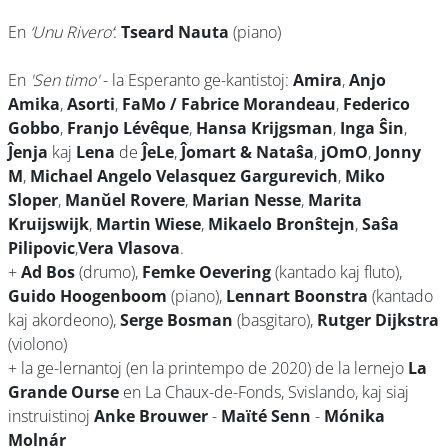
En
‘Unu Rivero’
:
Tseard Nauta
(piano)
En
'Sen timo'
- la Esperanto ge-kantistoj:
Amira
,
Anjo
Amika
,
Asorti
,
FaMo / Fabrice Morandeau
,
Federico
Gobbo
,
Franjo Lévêque
,
Hansa Krijgsman
,
Inga Ŝin
,
Ĵenja
kaj
Lena
de
ĴeLe
,
Ĵomart & Nataŝa
,
jOmO
,
Jonny
M
,
Michael Angelo Velasquez Gargurevich
,
Miko
Sloper
,
Manŭel Rovere
,
Marian Nesse
,
Marita
Kruijswijk
,
Martin Wiese
,
Mikaelo Bronŝtejn
,
Saŝa
Pilipovic
,
Vera Vlasova
.
+
Ad Bos
(drumo),
Femke Oevering
(kantado kaj fluto),
Guido Hoogenboom
(piano),
Lennart Boonstra
(kantado
kaj akordeono),
Serge Bosman
(basgitaro),
Rutger Dijkstra
(violono)
+ la ge-lernantoj (en la printempo de 2020) de la lernejo
La
Grande Ourse
en La Chaux-de-Fonds, Svislando, kaj siaj
instruistinoj
Anke Brouwer
-
Maïté Senn
-
Mónika
Molnár