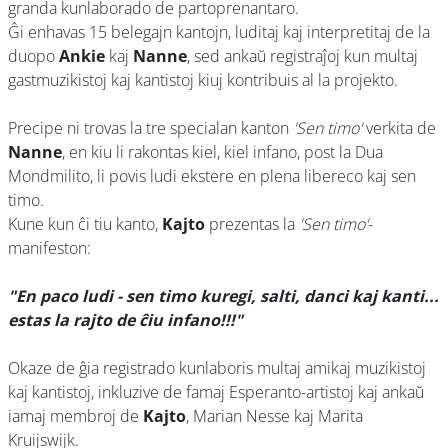
granda kunlaborado de partoprenantaro.
Ĝi enhavas 15 belegajn kantojn, luditaj kaj interpretitaj de la
duopo
Ankie
kaj
Nanne
, sed ankaŭ registraĵoj kun multaj
gastmuzikistoj kaj kantistoj kiuj kontribuis al la projekto.
Precipe ni trovas la tre specialan kanton
'Sen timo'
verkita de
Nanne
, en kiu li rakontas kiel, kiel infano, post la Dua
Mondmilito, li povis ludi ekstere en plena libereco kaj sen
timo.
Kune kun ĉi tiu kanto,
Kajto
prezentas la
'Sen timo'
-
manifeston:
"En paco ludi - sen timo kuregi, salti, danci kaj kanti...
estas la rajto de ĉiu infano!!!"
Okaze de ĝia registrado kunlaboris multaj amikaj muzikistoj
kaj kantistoj, inkluzive de famaj Esperanto-artistoj kaj ankaŭ
iamaj membroj de
Kajto
, Marian Nesse kaj Marita
Kruijswijk.