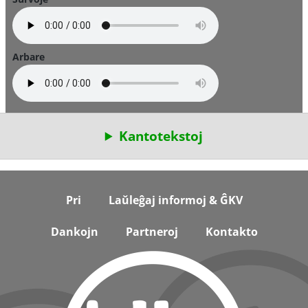
Arbare
Kantotekstoj
Footer
Pri
Laŭleĝaj informoj & ĜKV
Dankojn
Partneroj
Kontakto