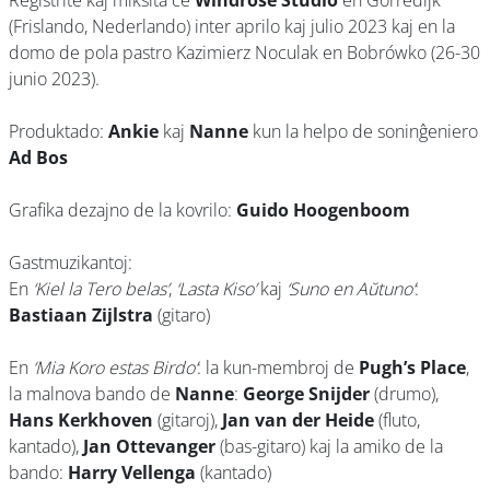
Registrite kaj miksita ĉe
Windrose Studio
en Gorredijk
(Frislando, Nederlando) inter aprilo kaj julio 2023 kaj en la
domo de pola pastro Kazimierz Noculak en Bobrówko (26-30
junio 2023).
Produktado:
Ankie
kaj
Nanne
kun la helpo de soninĝeniero
Ad Bos
Grafika dezajno de la kovrilo:
Guido Hoogenboom
Gastmuzikantoj:
En
‘Kiel la Tero belas’
,
‘Lasta Kiso’
kaj
‘Suno en Aŭtuno’
:
Bastiaan Zijlstra
(gitaro)
En
‘Mia Koro estas Birdo’
: la kun-membroj de
Pugh’s Place
,
la malnova bando de
Nanne
:
George Snijder
(drumo),
Hans Kerkhoven
(gitaroj),
Jan van der Heide
(fluto,
kantado),
Jan Ottevanger
(bas-gitaro) kaj la amiko de la
bando:
Harry Vellenga
(kantado)