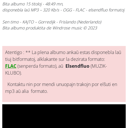
Bita albumo 15 titoloj - 48:49 mn,
disponebla laŭ MP3 – 320 Kb/s - OGG - FLAC - elsendfluo formatoj
Sen timo
- KAJTO – Gorredijk - Frislando (Nederlando)
Bita albumo produktita de Windrose music © 2023
Atentigo : ** La plena albumo ankaŭ estas disponebla laŭ
tiuj bitformatoj, alklakante sur la dezirata formato:
FLAC
(senperda formato), aŭ
Elsendfluo
(MUZIK-
KLUBO).
Kontaktu nin por mendi unuopajn trakojn por elŝuti en
mp3 aŭ alia formato.