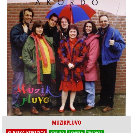
MUZIKPLUVO
KLASIKA KORUSOJ
KORUSO
AKAPELA
TRADICIA