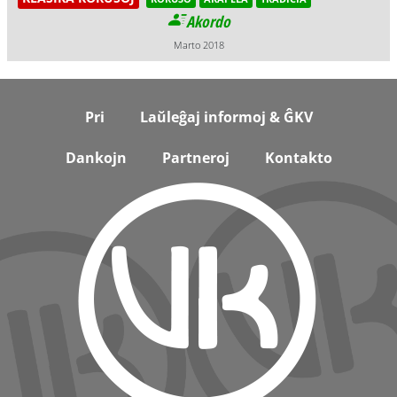
Akordo
Marto 2018
Footer
Pri
Laŭleĝaj informoj & ĜKV
Dankojn
Partneroj
Kontakto