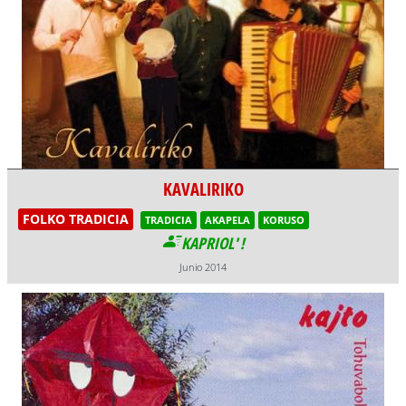
KAVALIRIKO
FOLKO TRADICIA
TRADICIA
AKAPELA
KORUSO
KAPRIOL' !
Junio 2014