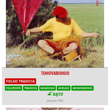
TOHUVABOHUO
FOLKO TRADICIA
FOLKPOPO
TRADICIA
KANZONO
KORUSO
MONDMUZIKO
KAJTO
Januaro 1993