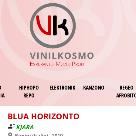
VINILKOSMO
Esperanto-Muzik-Prod
O
HIPHOPO
ELEKTRONIK
KANZONO
REGEO
IA
REPO
AFROBIT
BLUA HORIZONTO
KJARA
Rimini (Italio) - 2019