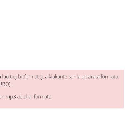
aŭ tiuj bitformatoj, alklakante sur la dezirata formato:
UBO).
en mp3 aŭ alia formato.