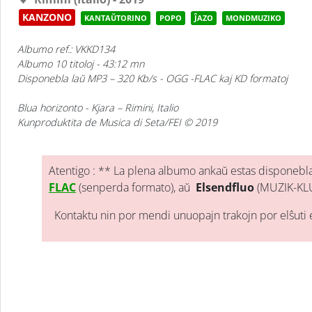
KANZONO
KANTAŬTORINO
POPO
ĴAZO
MONDMUZIKO
Albumo ref.: VKKD134
Albumo 10 titoloj - 43:12 mn
Disponebla laŭ MP3 – 320 Kb/s - OGG -FLAC kaj KD formatoj
Blua horizonto
- Kjara – Rimini, Italio
Kunproduktita de Musica di Seta/FEI © 2019
Atentigo : ** La plena albumo ankaŭ estas disponebla l
FLAC
(senperda formato), aŭ
Elsendfluo
(MUZIK-KL
Kontaktu nin por mendi unuopajn trakojn por elŝuti 