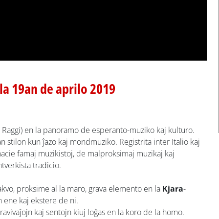
 la 19an de aprilo 2019
 Raggi) en la panoramo de esperanto-muziko kaj kulturo.
an stilon kun ĵazo kaj mondmuziko. Registrita inter Italio kaj
rnacie famaj muzikistoj, de malproksimaj muzikaj kaj
tverkista tradicio.
akvo, proksime al la maro, grava elemento en la
Kjara
-
 ene kaj ekstere de ni.
ravivaĵojn kaj sentojn kiuj loĝas en la koro de la homo.