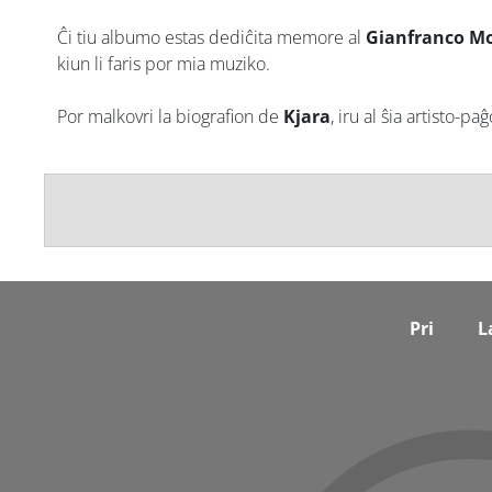
Ĉi tiu albumo estas dediĉita memore al
Gianfranco Mo
kiun li faris por mia muziko.
Por malkovri la biografion de
Kjara
, iru al ŝia artisto-paĝ
Footer
Pri
L