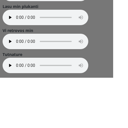
Lasu min plukanti
Vi retrovos min
Tutnature