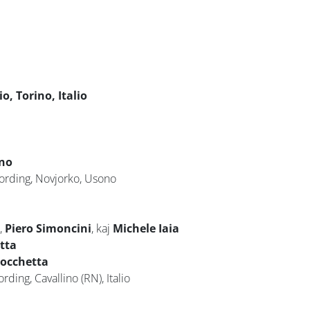
o, Torino, Italio
ino
cording, Novjorko, Usono
,
Piero Simoncini
, kaj
Michele Iaia
tta
occhetta
ding, Cavallino (RN), Italio