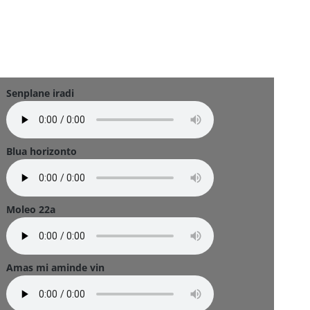
Senplane iradi
Blua horizonto
Moleo 22a
Amas mi aminde vin