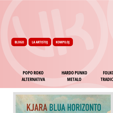
Menu utilisateur
Skip to main content
Pages
BLOGO
LA ARTISTOJ
KOMPILOJ
Main navigation
POPO ROKO
HARDO PUNKO
FOLK
ALTERNATIVA
METALO
TRADIC