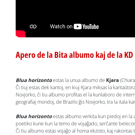
Apero de la Bita albumo kaj de la KD
Blua horizonto
estas la unua albumo de
Kjara
(Chiara
Ĉi tiuj estas dek kantoj, en kiuj Kjara miksas la kantaŭtor
Novjorko, ĉi tiu albumo profitas el la kunlaboro de inte
geografiaj mondoj, de Brazilo ĝis Novjorko, tra la itala kan
Blua horizonto
estas albumo verkita kun piedoj en la 
poetiko kune kun la temo de vojaĝado, serĉante belecon
Ĉi tiu albumo estas vojaĝo al homa ekzisto, kaj rakontas t