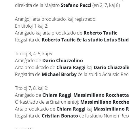
direktita de la Majstro
Stefano Pecci
(en 2, 7, kaj 8)
Aranĝoj, arta produktado, kaj registrado:
En titoloj 1 kaj 2:
Aranĝado kaj arta produktado de
Roberto Taufic
Registrita de
Roberto Taufic ĉe la studio Lotus Studi
Titoloj 3, 4, 5, kaj 6:
Aranĝado de
Dario Chiazzolino
Arta produktado de
Chiara Raggi
kaj
Dario Chiazzol
Registrita de
Michael Brorby
ĉe la studio Acoustic Re
Titoloj 7, 8, kaj 9:
Aranĝado de
Chiara Raggi
,
Massimiliano Rocchetta
Orkestrado de arĉinstrumentoj:
Massimiliano Rocche
Arta produktado de
Chiara Raggi
kaj
Massimiliano R
Registrita de
Cristian Bonato
ĉe la studio Numeri Recor