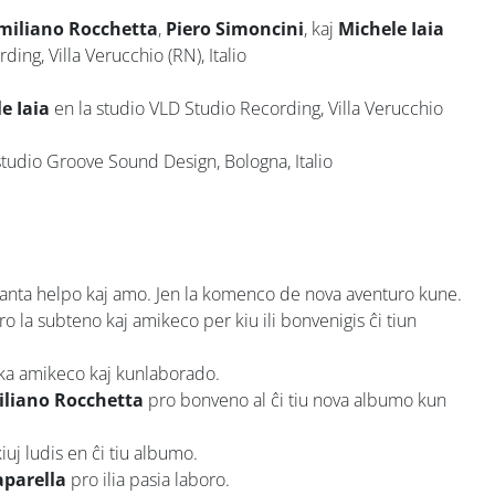
miliano Rocchetta
,
Piero Simoncini
, kaj
Michele Iaia
ing, Villa Verucchio (RN), Italio
e Iaia
en la studio VLD Studio Recording, Villa Verucchio
studio Groove Sound Design, Bologna, Italio
nstanta helpo kaj amo. Jen la komenco de nova aventuro kune.
o la subteno kaj amikeco per kiu ili bonvenigis ĉi tiun
a amikeco kaj kunlaborado.
liano Rocchetta
pro bonveno al ĉi tiu nova albumo kun
iuj ludis en ĉi tiu albumo.
parella
pro ilia pasia laboro.