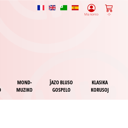
French
English
Esperanto
Spanish
Mia konto
-0-
MOND-
ĴAZO BLUSO
KLASIKA
O
MUZIKO
GOSPELO
KORUSOJ