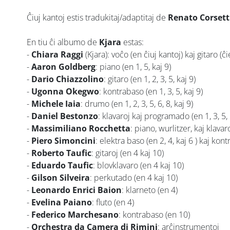
Ĉiuj kantoj estis tradukitaj/adaptitaj de
Renato Corsett
En tiu ĉi albumo de
Kjara
estas:
-
Chiara Raggi
(Kjara): voĉo (en ĉiuj kantoj) kaj gitaro (ĉ
-
Aaron Goldberg
: piano (en 1, 5, kaj 9)
-
Dario Chiazzolino
: gitaro (en 1, 2, 3, 5, kaj 9)
-
Ugonna Okegwo
: kontrabaso (en 1, 3, 5, kaj 9)
-
Michele Iaia
: drumo (en 1, 2, 3, 5, 6, 8, kaj 9)
-
Daniel Bestonzo
: klavaroj kaj programado (en 1, 3, 5, 
-
Massimiliano Rocchetta
: piano, wurlitzer, kaj klavaroj
-
Piero Simoncini
: elektra baso (en 2, 4, kaj 6 ) kaj kon
-
Roberto Taufic
: gitaroj (en 4 kaj 10)
-
Eduardo Taufic
: blovklavaro (en 4 kaj 10)
-
Gilson Silveira
: perkutado (en 4 kaj 10)
-
Leonardo Enrici Baion
: klarneto (en 4)
-
Evelina Paiano
: fluto (en 4)
-
Federico Marchesano
: kontrabaso (en 10)
-
Orchestra da Camera di Rimini
: arĉinstrumentoj