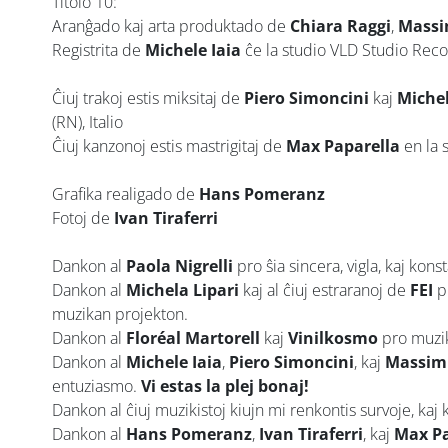
Titolo 10:
Aranĝado kaj arta produktado de
Chiara Raggi
,
Massi
Registrita de
Michele Iaia
ĉe la studio VLD Studio Record
Ĉiuj trakoj estis miksitaj de
Piero Simoncini
kaj
Michel
(RN), Italio
Ĉiuj kanzonoj estis mastrigitaj de
Max Paparella
en la 
Grafika realigado de
Hans Pomeranz
Fotoj de
Ivan Tiraferri
Dankon al
Paola Nigrelli
pro ŝia sincera, vigla, kaj ko
Dankon al
Michela Lipari
kaj al ĉiuj estraranoj de
FEI
pr
muzikan projekton.
Dankon al
Floréal Martorell
kaj
Vinilkosmo
pro muzik
Dankon al
Michele Iaia
,
Piero Simoncini
, kaj
Massimi
entuziasmo.
Vi estas la plej bonaj!
Dankon al ĉiuj muzikistoj kiujn mi renkontis survoje, kaj k
Dankon al
Hans Pomeranz
,
Ivan Tiraferri
, kaj
Max Pa