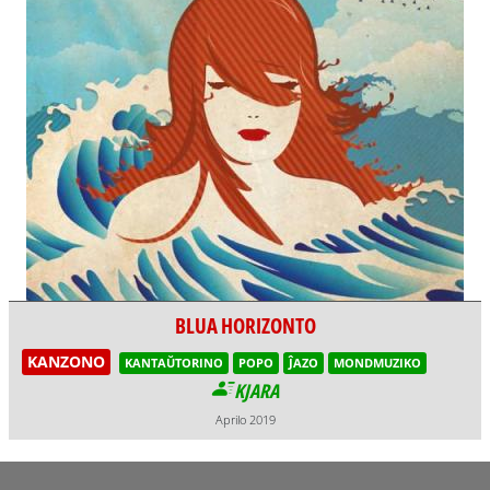
BLUA HORIZONTO
KANZONO
KANTAŬTORINO
POPO
ĴAZO
MONDMUZIKO
KJARA
Aprilo 2019