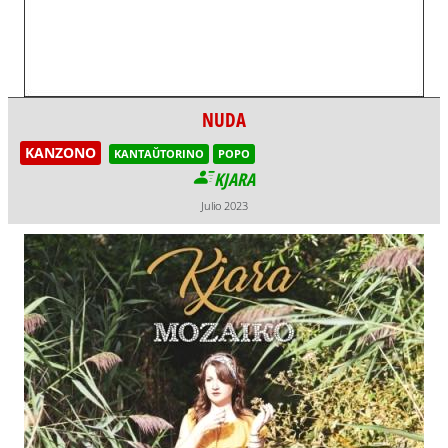
NUDA
KANZONO
KANTAŬTORINO
POPO
KJARA
Julio 2023