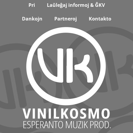
Footer
Pri
Laŭleĝaj informoj & ĜKV
Dankojn
Partneroj
Kontakto