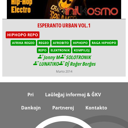
ESPERANTO URBAN VOL.1
HIPHOPO REPO
AFRIKA REGEO
REGEO
AFROBITO
HIPHOPO
RAGA HIPHOPO
REPO
ELEKTRONIK
KOMPILOJ
Jonny M
SOLOTRONIK
LUNATIKO
DĴ Roĝer Borĝes
Marto 2014
Footer
Pri
Laŭleĝaj informoj & ĜKV
Dankojn
Partneroj
Kontakto