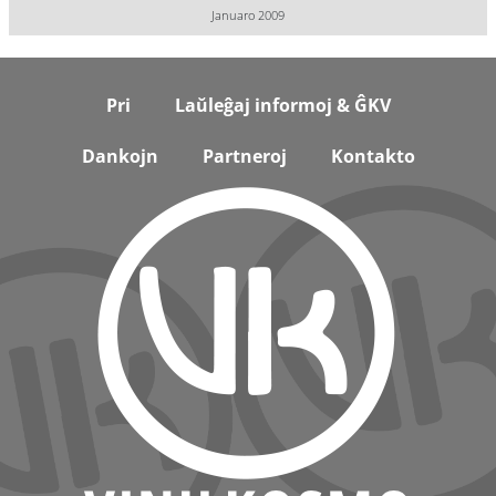
Januaro 2009
Footer
Pri
Laŭleĝaj informoj & ĜKV
Dankojn
Partneroj
Kontakto