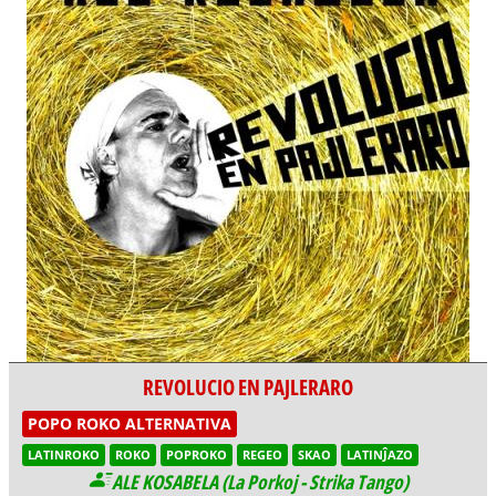
REVOLUCIO EN PAJLERARO
POPO ROKO ALTERNATIVA
LATINROKO
ROKO
POPROKO
REGEO
SKAO
LATINĴAZO
ALE KOSABELA (La Porkoj - Strika Tango)