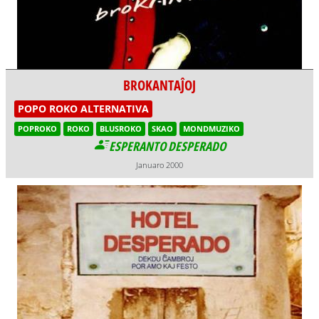
BROKANTAĴOJ
POPO ROKO ALTERNATIVA
POPROKO
ROKO
BLUSROKO
SKAO
MONDMUZIKO
ESPERANTO DESPERADO
Januaro 2000