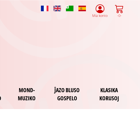
French
English
Esperanto
Spanish
Mia konto
-0-
MOND-
ĴAZO BLUSO
KLASIKA
O
MUZIKO
GOSPELO
KORUSOJ