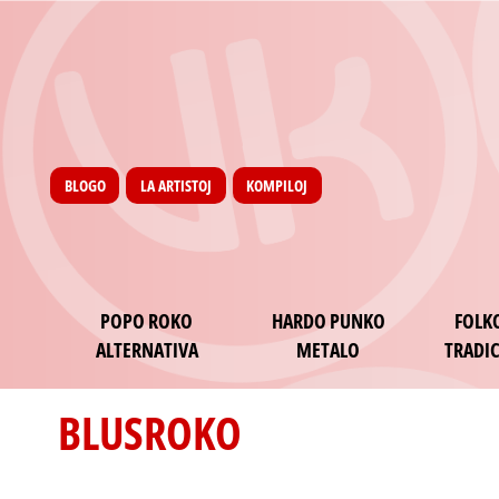
Menu utilisateur
Skip to main content
Pages
BLOGO
LA ARTISTOJ
KOMPILOJ
Main navigation
POPO ROKO
HARDO PUNKO
FOLK
ALTERNATIVA
METALO
TRADIC
BLUSROKO