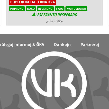
POPO ROKO ALTERNATIVA
POPROKO
ROKO
BLUSROKO
SKAO
MONDMUZIKO
ESPERANTO DESPERADO
Januaro 2004
aŭleĝaj informoj & ĜKV
Dankojn
Partneroj