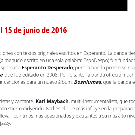
l 15 de junio de 2016
ciones con textos originales escritos en Esperanto. La banda 
a menudo escrito en una sola palabra: EspoDespo) fue fundada 
dispersado
Esperanto Desperado
, pero la banda pronto se re
e
, que fue editado en 2008. Por lo tanto, la banda ofreció muc
abar canciones para un nuevo álbum,
Bosniumas
, que la banda 
rristas y cantante.
Karl Maybach
, multi-instrumentalista, que t
n stick o didyeridú. Karl es el que más influye en la preparació
levar los ritmos más apasionados y excitantes a su más alto niv
jazzy.