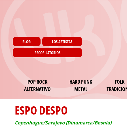
Menu utilisateur
Pasar al contenido principal
Pages
BLOG
LOS ARTISTAS
RECOPILATORIOS
Main navigation
POP ROCK
HARD PUNK
FOLK
ALTERNATIVO
METAL
TRADICIO
ESPO DESPO
Copenhague/Sarajevo (Dinamarca/Bosnia)