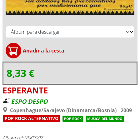
8,33 €
ESPERANTE
ESPO DESPO
Copenhague/Sarajevo (Dinamarca/Bosnia) - 2009
POP ROCK ALTERNATIVO
POP ROCK
MÚSICA DEL MUNDO
Álbum ref: VKKD097