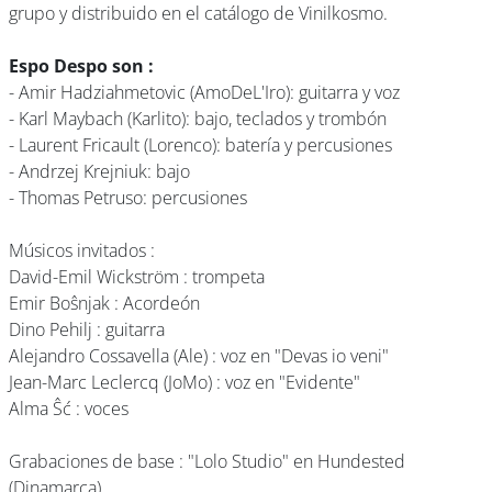
grupo y distribuido en el catálogo de Vinilkosmo.
Espo Despo son :
- Amir Hadziahmetovic (AmoDeL'Iro): guitarra y voz
- Karl Maybach (Karlito): bajo, teclados y trombón
- Laurent Fricault (Lorenco): batería y percusiones
- Andrzej Krejniuk: bajo
- Thomas Petruso: percusiones
Músicos invitados :
David-Emil Wickström : trompeta
Emir Boŝnjak : Acordeón
Dino Pehilj : guitarra
Alejandro Cossavella (Ale) : voz en "Devas io veni"
Jean-Marc Leclercq (JoMo) : voz en "Evidente"
Alma Ŝć : voces
Grabaciones de base : "Lolo Studio" en Hundested
(Dinamarca)