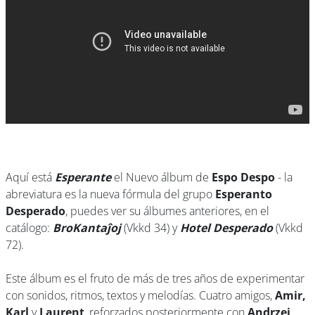
Aquí está
Esperante
el Nuevo álbum de
Espo Despo
- la
abreviatura es la nueva fórmula del grupo
Esperanto
Desperado
, puedes ver su álbumes anteriores, en el
catálogo:
BroKantaĵoj
(Vkkd 34) y
Hotel Desperado
(Vkkd
72).
Este álbum es el fruto de más de tres años de experimentar
con sonidos, ritmos, textos y melodías. Cuatro amigos,
Amir,
Karl
y
Laurent
, reforzados posteriormente con
Andrzej
,