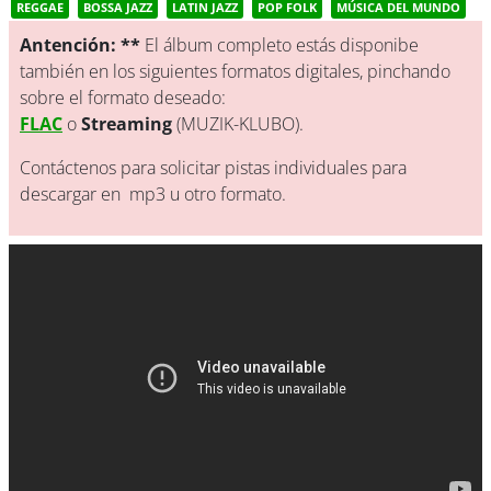
REGGAE
BOSSA JAZZ
LATIN JAZZ
POP FOLK
MÚSICA DEL MUNDO
Antención: **
El álbum completo estás disponibe
también en los siguientes formatos digitales, pinchando
sobre el formato deseado:
FLAC
o
Streaming
(MUZIK-KLUBO).
Contáctenos para solicitar pistas individuales para
descargar en mp3 u otro formato.