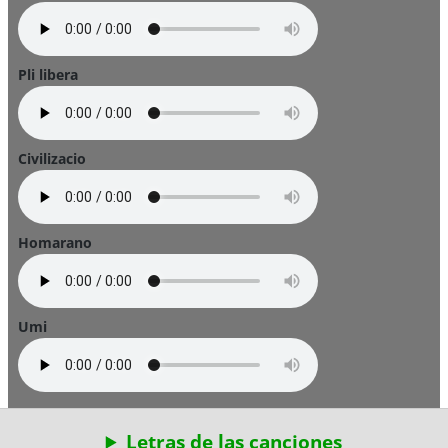
Pli libera
Civilizacio
Homarano
Umi
Letras de las canciones