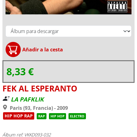
8,33 €
FEK AL ESPERANTO
LA PAFKLIK
Paris (93, Francia) - 2009
HIP HOP RAP
RAP
HIP HOP
ELECTRO
Álbum ref: VKKD093-032