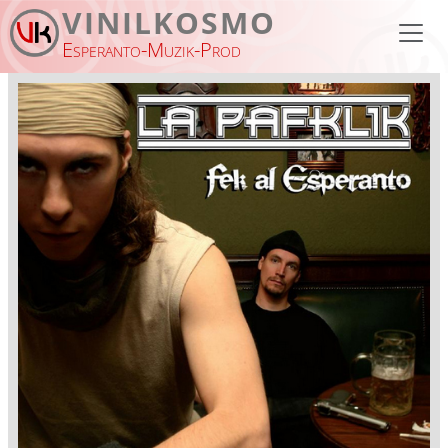
Pasar al contenido principal
VINILKOSMO
Esperanto-Muzik-Prod