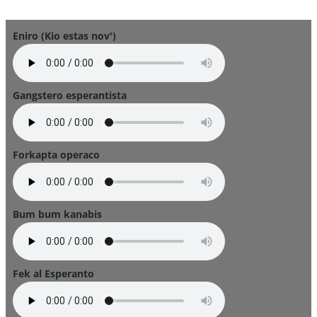
Eniro (Kio estas nov')
Gangstero esperantista
Forkapta operaco
Bum bum kanabis
Fek al Esperanto