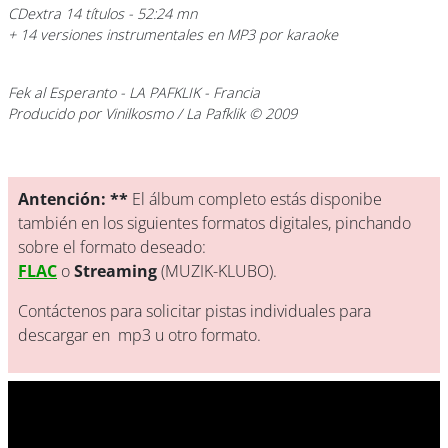
CDextra 14 títulos - 52:24 mn
+ 14 versiones instrumentales en MP3 por karaoke
Fek al Esperanto
- LA PAFKLIK - Francia
Producido por Vinilkosmo / La Pafklik © 2009
Antención: **
El álbum completo estás disponibe
también en los siguientes formatos digitales, pinchando
sobre el formato deseado:
FLAC
o
Streaming
(MUZIK-KLUBO).
Contáctenos para solicitar pistas individuales para
descargar en mp3 u otro formato.