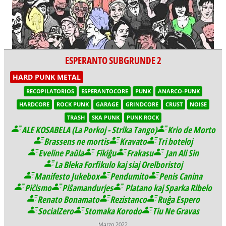
ESPERANTO SUBGRUNDE 2
HARD PUNK METAL
RECOPILATORIOS
ESPERANTOCORE
PUNK
ANARCO-PUNK
HARDCORE
ROCK PUNK
GARAGE
GRINDCORE
CRUST
NOISE
TRASH
SKA PUNK
PUNK ROCK
ALE KOSABELA (La Porkoj - Strika Tango)
Krio de Morto
Brassens ne mortis
Kravato
Tri boteloj
Eveline Paŭla
Fikiĝu
Frakasu
Jan Ali Sin
La Bleka Forfikulo kaj siaj Orelboristoj
Manifesto Jukebox
Pendumito
Penis Canina
Piĉismo
Piŝamandurjes
Platano kaj Sparka Ribelo
Renato Bonamato
Rezistanco
Ruĝa Espero
SocialZero
Stomaka Korodo
Tiu Ne Gravas
Marzo 2022