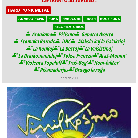
HARD PUNK METAL
ANARCO-PUNK
PUNK
HARDCORE
TRASH
ROCK PUNK
RECOPILATORIOS
Araukana
Piĉismo
Gepatra Averto
Stomaka Korodo
DHC
Alaksio kaj la Galaksioj
La Konkoj
La Bestoj
La Valsistinoj
La Drinkomaniuloj
Toksa Frenezo
Araŝ-Mumut'
Violenta Topaloff
Traŝ-Bog'
Hom-faktor'
Piŝamadurjes
Bruego la ruĝa
Febrero 2000