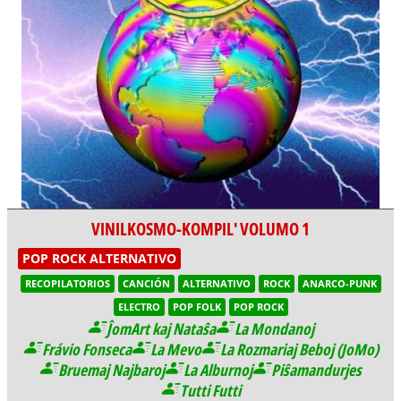
VINILKOSMO-KOMPIL' VOLUMO 1
POP ROCK ALTERNATIVO
RECOPILATORIOS
CANCIÓN
ALTERNATIVO
ROCK
ANARCO-PUNK
ELECTRO
POP FOLK
POP ROCK
ĴomArt kaj Nataŝa
La Mondanoj
Frávio Fonseca
La Mevo
La Rozmariaj Beboj (JoMo)
Bruemaj Najbaroj
La Alburnoj
Piŝamandurjes
Tutti Futti