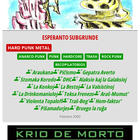
ESPERANTO SUBGRUNDE
HARD PUNK METAL
ANARCO-PUNK
PUNK
HARDCORE
TRASH
ROCK PUNK
RECOPILATORIOS
Araukana
Piĉismo
Gepatra Averto
Stomaka Korodo
DHC
Alaksio kaj la Galaksioj
La Konkoj
La Bestoj
La Valsistinoj
La Drinkomaniuloj
Toksa Frenezo
Araŝ-Mumut'
Violenta Topaloff
Traŝ-Bog'
Hom-faktor'
Piŝamadurjes
Bruego la ruĝa
Febrero 2000