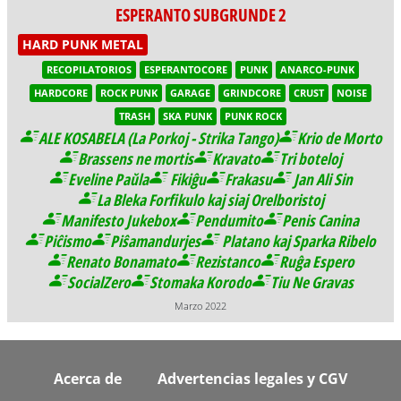
ESPERANTO SUBGRUNDE 2
HARD PUNK METAL
RECOPILATORIOS
ESPERANTOCORE
PUNK
ANARCO-PUNK
HARDCORE
ROCK PUNK
GARAGE
GRINDCORE
CRUST
NOISE
TRASH
SKA PUNK
PUNK ROCK
ALE KOSABELA (La Porkoj - Strika Tango)
Krio de Morto
Brassens ne mortis
Kravato
Tri boteloj
Eveline Paŭla
Fikiĝu
Frakasu
Jan Ali Sin
La Bleka Forfikulo kaj siaj Orelboristoj
Manifesto Jukebox
Pendumito
Penis Canina
Piĉismo
Piŝamandurjes
Platano kaj Sparka Ribelo
Renato Bonamato
Rezistanco
Ruĝa Espero
SocialZero
Stomaka Korodo
Tiu Ne Gravas
Marzo 2022
Footer
Acerca de
Advertencias legales y CGV