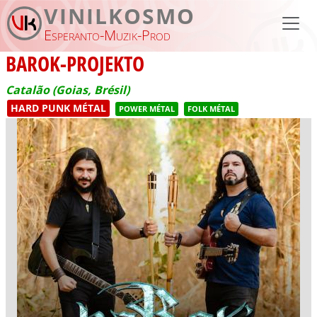
Aller au contenu principal
VINILKOSMO
Esperanto-Muzik-Prod
BAROK-PROJEKTO
Catalão (Goias, Brésil)
HARD PUNK MÉTAL
POWER MÉTAL
FOLK MÉTAL