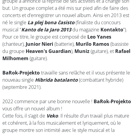
groupe a annoncé la reprise de ses activités et a changé son
but. Un groupe complet a été mis sur pied afin de faire des
concerts et d’enregistrer un nouvel album. Ainsi en 2013 est
né le single
La plej bona ĉasisto
(finaliste du concours
musical “
Kanto de la Jaro 2013
du magazine
Kontakto
”).
Pour ce titre, le groupe est composé de
Leo Yanes
(chanteur),
Junior Nieri
(batterie),
Murilo Ramos
(bassiste
du groupe
Heaven's Guardian
),
Muniz
(guitare), et
Rafael
Milhomem
(guitare).
BaRok-Projekto
travaille sans relâche et il vous présente le
nouveau single
Hibrida batalanto
(combattant hybride)
(septembre 2021).
2022 commence par une bonne nouvelle !
BaRok-Projekto
vous offre un nouvel album !
Cette fois, il s’agit de
Veko
. Il résulte d’un travail plus mature
et cohérent, à la fois musicalement et lyriquement, où le
groupe montre son intimité avec le style musical et la