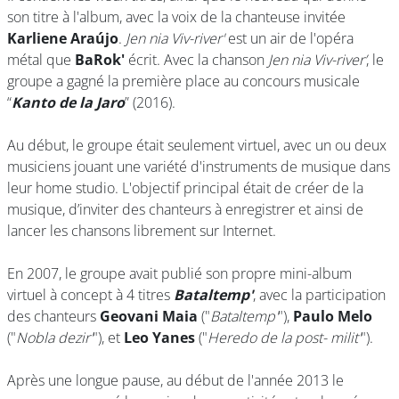
son titre à l'album, avec la voix de la chanteuse invitée
Karliene Araújo
.
Jen nia Viv-river'
est un air de l'opéra
métal que
BaRok'
écrit. Avec la chanson
Jen nia Viv-river’
, le
groupe a gagné la première place au concours musicale
“
Kanto de la Jaro
” (2016).
Au début, le groupe était seulement virtuel, avec un ou deux
musiciens jouant une variété d'instruments de musique dans
leur home studio. L'objectif principal était de créer de la
musique, d’inviter des chanteurs à enregistrer et ainsi de
lancer les chansons librement sur Internet.
En 2007, le groupe avait publié son propre mini-album
virtuel à concept à 4 titres
Bataltemp'
, avec la participation
des chanteurs
Geovani Maia
("
Bataltemp'
"),
Paulo Melo
("
Nobla dezir'
"), et
Leo Yanes
("
Heredo de la post- milit'
").
Après une longue pause, au début de l'année 2013 le