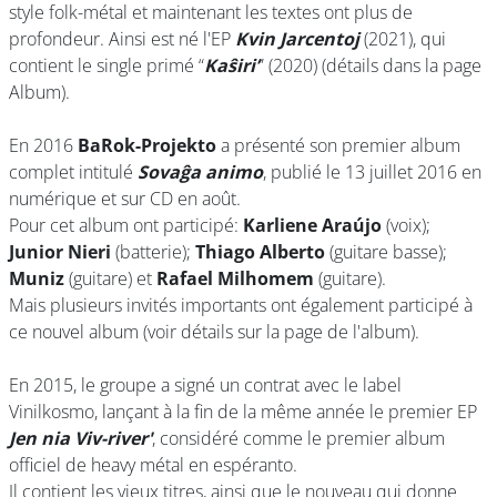
style folk-métal et maintenant les textes ont plus de
profondeur. Ainsi est né l'EP
Kvin Jarcentoj
(2021), qui
contient le single primé “
Kaŝiri’
” (2020) (détails dans la page
Album).
En 2016
BaRok-Projekto
a présenté son premier album
complet intitulé
Sovaĝa animo
, publié le 13 juillet 2016 en
numérique et sur CD en août.
Pour cet album ont participé:
Karliene Araújo
(voix);
Junior Nieri
(batterie);
Thiago Alberto
(guitare basse);
Muniz
(guitare) et
Rafael Milhomem
(guitare).
Mais plusieurs invités importants ont également participé à
ce nouvel album (voir détails sur la page de l'album).
En 2015, le groupe a signé un contrat avec le label
Vinilkosmo, lançant à la fin de la même année le premier EP
Jen nia Viv-river'
, considéré comme le premier album
officiel de heavy métal en espéranto.
Il contient les vieux titres, ainsi que le nouveau qui donne