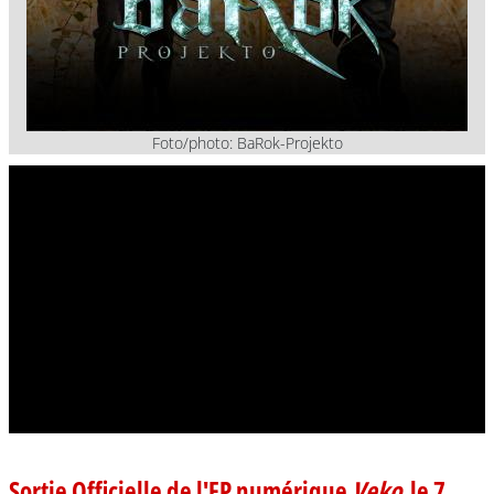
Foto/photo: BaRok-Projekto
Sortie Officielle de l'EP numérique
Veko
le 7