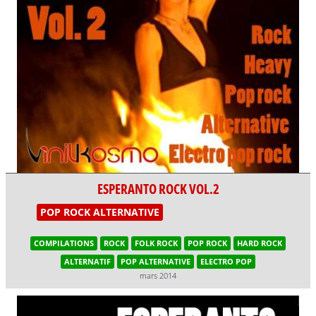
ESPERANTO ROCK VOL.2
POP ROCK ALTERNATIVE
COMPILATIONS
ROCK
FOLK ROCK
POP ROCK
HARD ROCK
ALTERNATIF
POP ALTERNATIVE
ELECTRO POP
mars 2014