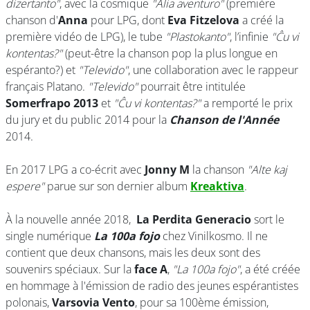
dizertanto"
, avec la cosmique
"Alia aventuro"
(première
chanson d'
Anna
pour LPG, dont
Eva Fitzelova
a créé la
première vidéo de LPG), le tube
"Plastokanto"
, l’infinie
"Ĉu vi
kontentas?"
(peut-être la chanson pop la plus longue en
espéranto?) et
"Televido"
, une collaboration avec le rappeur
français Platano.
"Televido"
pourrait être intitulée
Somerfrapo 2013
et
"Ĉu vi kontentas?"
a remporté le prix
du jury et du public 2014 pour la
Chanson de l'Année
2014.
En 2017 LPG a co-écrit avec
Jonny M
la chanson
"Alte kaj
espere"
parue sur son dernier album
Kreaktiva
.
À la nouvelle année 2018,
La Perdita Generacio
sort le
single numérique
La 100a fojo
chez Vinilkosmo. Il ne
contient que deux chansons, mais les deux sont des
souvenirs spéciaux. Sur la
face A
,
"La 100a fojo"
, a été créée
en hommage à l'émission de radio des jeunes espérantistes
polonais,
Varsovia Vento
, pour sa 100ème émission,