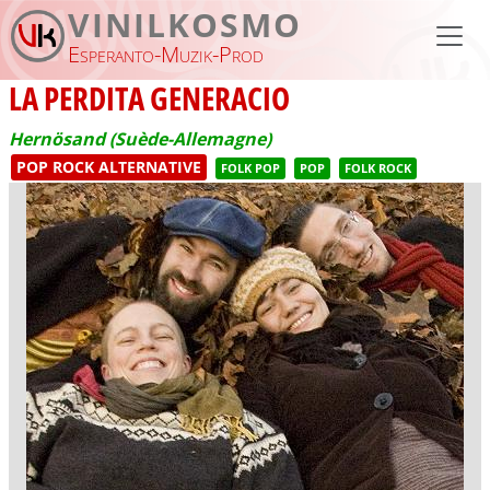
Aller au contenu principal
VINILKOSMO
Esperanto-Muzik-Prod
LA PERDITA GENERACIO
Hernösand (Suède-Allemagne)
POP ROCK ALTERNATIVE
FOLK POP
POP
FOLK ROCK