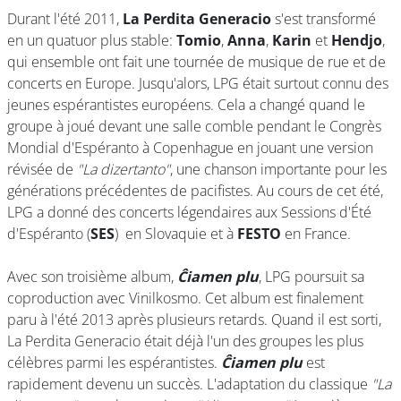
Durant l'été 2011,
La Perdita Generacio
s'est transformé
en un quatuor plus stable:
Tomio
,
Anna
,
Karin
et
Hendjo
,
qui ensemble ont fait une tournée de musique de rue et de
concerts en Europe. Jusqu'alors, LPG était surtout connu des
jeunes espérantistes européens. Cela a changé quand le
groupe à joué devant une salle comble pendant le Congrès
Mondial d'Espéranto à Copenhague en jouant une version
révisée de
"La dizertanto"
, une chanson importante pour les
générations précédentes de pacifistes. Au cours de cet été,
LPG a donné des concerts légendaires aux Sessions d'Été
d'Espéranto (
SES
) en Slovaquie et à
FESTO
en France.
Avec son troisième album,
Ĉiamen plu
, LPG poursuit sa
coproduction avec Vinilkosmo. Cet album est finalement
paru à l'été 2013 après plusieurs retards. Quand il est sorti,
La Perdita Generacio était déjà l'un des groupes les plus
célèbres parmi les espérantistes.
Ĉiamen plu
est
rapidement devenu un succès. L'adaptation du classique
"La