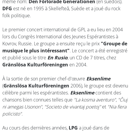
même nom:
Den Förlorade Generationen
(en suédois).
DFG
est né en 1995 à Skellefteå, Suède et a joué du rock
folk politique.
Le premier concert international de GPL a eu lieu en 2004
lors du Congrès International des Jeunes Espérantistes à
Kovrov, Russie. Le groupe a ensuite reçu le prix
"Groupe de
musique le plus intéressant"
. Le concert a été enregistré
et publié sous le titre
En Rusio
, un CD de 7 titres, chez
Gränslösa Kulturföreningen
en 2004.
À la sortie de son premier chef-d'œuvre
Eksenlime
(
Gränslösa Kulturföreningen
2006), le groupe est devenu
célèbre parmi les espérantistes.
Eksenlime
contient des
chansons bien connues telles que
"La kosma aventuro"
,
"Ĉiuj
ni amegas Usonon"
,
"Societo de vivantaj poetoj"
et
"Nia fiera
policisto"
.
Au cours des dernières années,
LPG
a joué dans de