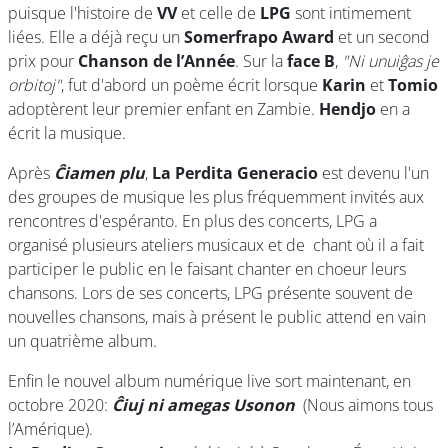
puisque l'histoire de
VV
et celle de
LPG
sont intimement
liées. Elle a déjà reçu un
Somerfrapo Award
et un second
prix pour
Chanson de l’Année
. Sur la
face B
,
"Ni unuiĝas je
orbitoj"
, fut d'abord un poème écrit lorsque
Karin
et
Tomio
adoptèrent leur premier enfant en Zambie.
Hendjo
en a
écrit la musique.
Après
Ĉiamen plu
,
La Perdita Generacio
est devenu l'un
des groupes de musique les plus fréquemment invités aux
rencontres d'espéranto. En plus des concerts, LPG a
organisé plusieurs ateliers musicaux et de chant où il a fait
participer le public en le faisant chanter en choeur leurs
chansons. Lors de ses concerts, LPG présente souvent de
nouvelles chansons, mais à présent le public attend en vain
un quatrième album.
Enfin le nouvel album numérique live sort maintenant, en
octobre 2020:
Ĉiuj ni amegas Usonon
(Nous aimons tous
l’Amérique).