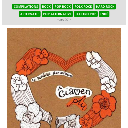
COMPILATIONS
ROCK
POP ROCK
FOLK ROCK
HARD ROCK
ALTERNATIF
POP ALTERNATIVE
ELECTRO POP
INDÉ
mars 2014