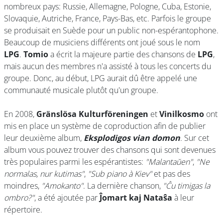
nombreux pays: Russie, Allemagne, Pologne, Cuba, Estonie,
Slovaquie, Autriche, France, Pays-Bas, etc. Parfois le groupe
se produisait en Suède pour un public non-espérantophone.
Beaucoup de musiciens différents ont joué sous le nom
LPG
.
Tomio
a écrit la majeure partie des chansons de
LPG
,
mais aucun des membres n'a assisté à tous les concerts du
groupe. Donc, au début, LPG aurait dû être appelé une
communauté musicale plutôt qu'un groupe.
En 2008,
Gränslösa Kulturföreningen
et
Vinilkosmo
ont
mis en place un système de coproduction afin de publier
leur deuxième album,
Eksplodigos vian domon
. Sur cet
album vous pouvez trouver des chansons qui sont devenues
très populaires parmi les espérantistes:
"Malantaŭen"
,
"Ne
normalas, nur kutimas"
,
"Sub piano à Kiev"
et pas des
moindres,
"Amokanto"
. La dernière chanson,
"Ĉu timigas la
ombro?"
, a été ajoutée par
Ĵomart kaj Nataŝa
à leur
répertoire.