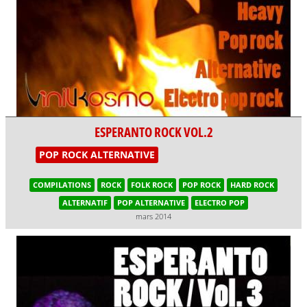
ESPERANTO ROCK VOL.2
POP ROCK ALTERNATIVE
COMPILATIONS
ROCK
FOLK ROCK
POP ROCK
HARD ROCK
ALTERNATIF
POP ALTERNATIVE
ELECTRO POP
mars 2014