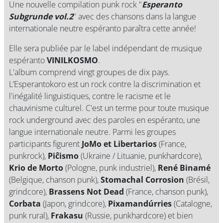
Une nouvelle compilation punk rock "
Esperanto
Subgrunde vol.2
" avec des chansons dans la langue
internationale neutre espéranto paraîtra cette année!
Elle sera publiée par le label indépendant de musique
espéranto
VINILKOSMO
.
L'album comprend vingt groupes de dix pays.
L’Esperantokoro est un rock contre la discrimination et
l'inégalité linguistiques, contre le racisme et le
chauvinisme culturel. C'est un terme pour toute musique
rock underground avec des paroles en espéranto, une
langue internationale neutre. Parmi les groupes
participants figurent
JoMo et Libertarios
(France,
punkrock),
Piĉismo
(Ukraine / Lituanie, punkhardcore),
Krio de Morto
(Pologne, punk industriel),
René Binamé
(Belgique, chanson punk),
Stomachal Corrosion
(Brésil,
grindcore),
Brassens Not Dead
(France, chanson punk),
Corbata
(Japon, grindcore),
Pixamandúrries
(Catalogne,
punk rural),
Frakasu
(Russie, punkhardcore) et bien