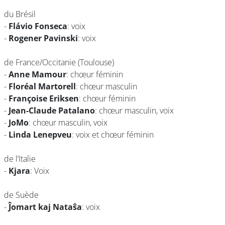
du Brésil
-
Flávio Fonseca
: voix
-
Rogener Pavinski
: voix
de France/Occitanie (Toulouse)
-
Anne Mamour
: chœur féminin
-
Floréal Martorell
: chœur masculin
-
Françoise Eriksen
: chœur féminin
-
Jean-Claude Patalano
: chœur masculin, voix
-
JoMo
: chœur masculin, voix
-
Linda Lenepveu
: voix et chœur féminin
de l’Italie
-
Kjara
: Voix
de Suède
-
Ĵomart kaj Nataŝa
: voix