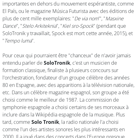
importantes en dehors du mouvement espérantiste, comme
El País, ou le magazine Música Futurista avec des éditions de
plus de cent mille exemplaires: "
De via nom
'", "
Masxine
Dance
", "
Stelo Arkiteknia
", "
Kiel sro-Spock
" (pendant que
SoloTronik y travaillait, Spock est mort cette année, 2015), et
"
Tempo luma
".
Pour ceux qui pourraient être "chanceux" de n'avoir jamais
entendu parler de
SoloTronik
, c'est un musicien de
formation classique, finaliste à plusieurs concours sur
l'orchestration, fondateur d'un groupe célèbre des années
80 en Espagne, avec des apparitions à la télévision nationale,
etc. Dans un célèbre magazine espagnol, son groupe a été
choisi comme le meilleur de 1987. La commission de
symphonie espagnole a choisi certains de ses morceaux à
inclure dans la Wikipédia espagnole de la musique. Plus
tard, comme
Solo Tronik
, la radio nationale l'a choisi
comme l'un des artistes sonores les plus intéressants en
2000. Il a joué dans des concerts dans l'Europe presque