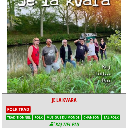
JE LA KVARA
FOLK TRAD
TRADITIONNEL
FOLK
MUSIQUE DU MONDE
CHANSON
BAL-FOLK
KAJ TIEL PLU