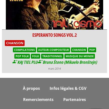
ESPERANTO SONGS VOL.2
CHANSON
COMPILATIONS
AUTEUR-COMPOSITEUR
CHANSON
POP
POP FOLK
FOLK
TRADITIONNEL
MUSIQUE DU MONDE
KAJ TIEL PLU
Bruna Ŝtono (Mikaelo Bronŝtejn)
mars 2014
Footer
À propos
Infos légales & CGV
Remerciements
Partenaires