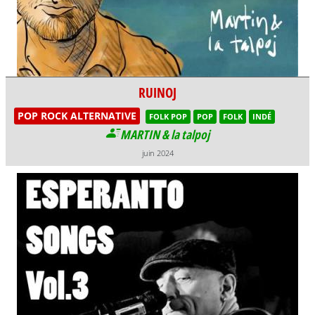
RUINOJ
POP ROCK ALTERNATIVE
FOLK POP
POP
FOLK
INDÉ
MARTIN & la talpoj
juin 2024