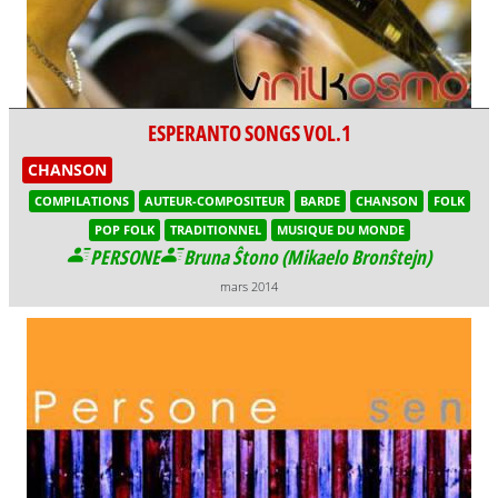
ESPERANTO SONGS VOL.1
CHANSON
COMPILATIONS
AUTEUR-COMPOSITEUR
BARDE
CHANSON
FOLK
POP FOLK
TRADITIONNEL
MUSIQUE DU MONDE
PERSONE
Bruna Ŝtono (Mikaelo Bronŝtejn)
mars 2014