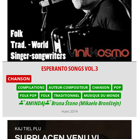
ESPERANTO SONGS VOL.3
CHANSON
COMPILATIONS
AUTEUR-COMPOSITEUR
CHANSON
POP
FOLK POP
FOLK
TRADITIONNEL
MUSIQUE DU MONDE
AMINDAJ
Bruna Ŝtono (Mikaelo Bronŝtejn)
mars 2014